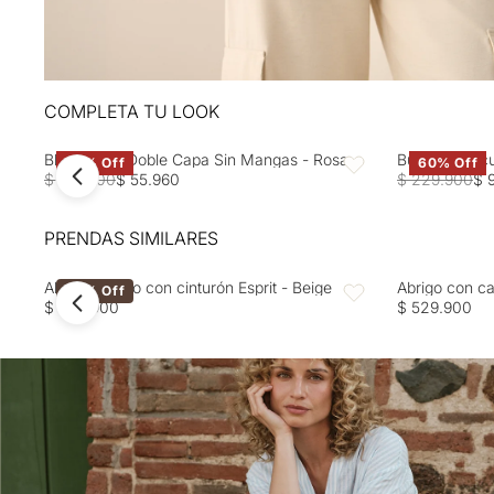
COMPLETA TU LOOK
Blusa Rosa Doble Capa Sin Mangas - Rosa
Buzo tejido c
60% Off
60% Off
Favoritos
$ 139.900
$ 55.960
$ 229.900
$ 
PRENDAS SIMILARES
Abrigo ceñido con cinturón Esprit - Beige
Abrigo con ca
40% Off
Favoritos
$ 499.900
$ 529.900