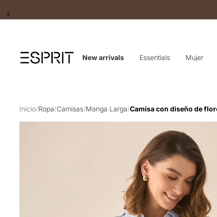
Slide 2 of 2
New arrivals
Essentials
Mujer
Inicio
/
Ropa
/
Camisas
/
Manga Larga
/
Camisa con diseño de flore