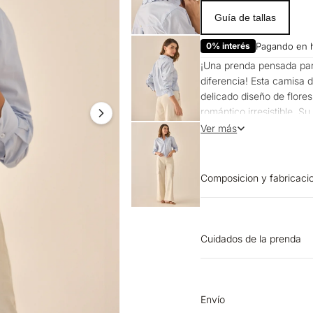
Guía de tallas
0% interés
Pagando en 
¡Una prenda pensada par
diferencia! Esta camisa 
delicado diseño de flores
romántico irresistible. S
ideal para días donde qui
Ver más
Composicion y fabricaci
Prenda: 100% Algodon
Cuidados de la prenda
OTROS: Lavar por el re
base de 110 ºC, sin vapo
SECADO: No secar en m
Envío
retorcer ni exprimir. L