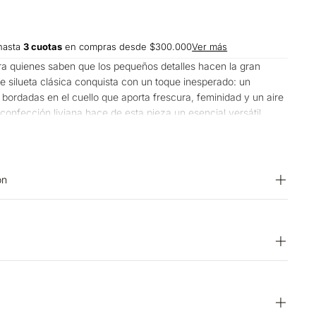
hasta
3 cuotas
en compras desde $300.000
Ver más
a quienes saben que los pequeños detalles hacen la gran
de silueta clásica conquista con un toque inesperado: un
 bordadas en el cuello que aporta frescura, feminidad y un aire
u confección liviana hace de esta pieza un esencial versátil,
eres sentirte cómoda, pero con un look lleno de intención.
on
vés. PLANCHADO: Planchar a una temperatura máxima de la
r. Planchar con vapor puede causar daño irreversible.
áquina. BLANQUEADO: No usar blanqueador. OTROS: No
AVADO: Temperatura máxima de lavado 30 ºC. Proceso muy