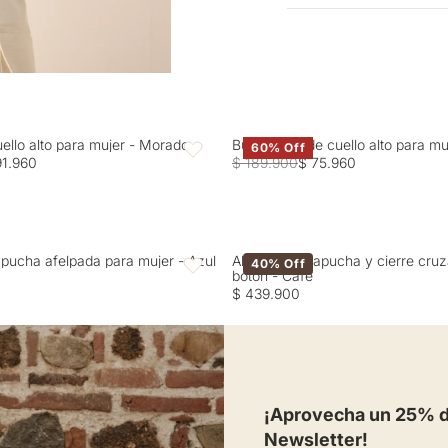
Entrega estimada de 7 a 
moderado. OTROS: No r
OTROS: Planchar solo po
separadamente. SECADO:
uello alto para mujer - Morado
Buzo tejido de cuello alto para m
60% Off
Favoritos
91.960
$ 189.900
$ 75.960
pucha afelpada para mujer - Azul
Abrigo con capucha y cierre cru
40% Off
Favoritos
botón - Café
$ 439.900
¡Aprovecha un 25% de
Newsletter!