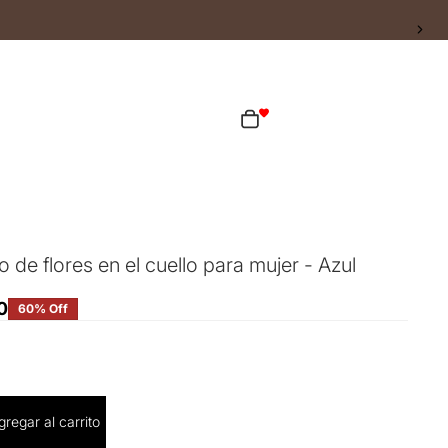
ta
Total de artículos en el carrito: 0
as opciones de inicio de sesión
Pedidos
Perfil
de flores en el cuello para mujer - Azul
0
60% Off
cantidad
gregar al carrito