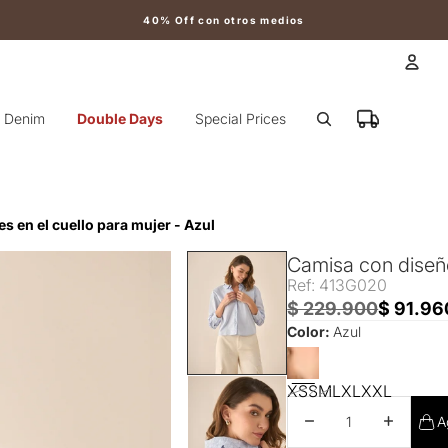
40% Off con otros medios
Cuen
Denim
Double Days
Special Prices
Otr
s en el cuello para mujer - Azul
Camisa con diseño 
Ref: 413G020
$ 229.900
$ 91.96
Color:
Azul
XS
S
M
L
XL
XXL
Disminuir cantidad
Aumentar 
A