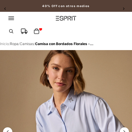
40% Off con otros medios
Slide 2 of 2
Total de artículos en el carrito: 0
Inicio
/
Ropa
/
Camisas
/
Camisa con Bordados Florales - Azul