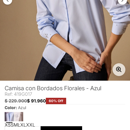
Camisa con Bordados Florales - Azul
Ref: 419G017
$ 229.900
$ 91.960
60% Off
Color:
Azul
XS
S
M
L
XL
XXL