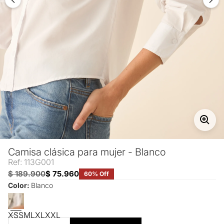
Camisa clásica para mujer - Blanco
Ref: 113G001
$ 189.900
$ 75.960
60% Off
Color:
Blanco
XS
S
M
L
XL
XXL