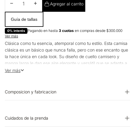
Disminuir cantidad
Aumentar cantidad
Agregar al carrito
Guía de tallas
Pagando en hasta
3 cuotas
en compras desde $300.000
0% interés
Ver más
Clásica como tu esencia, atemporal como tu estilo. Esta camisa
clásica es un básico que nunca falla, pero con ese encanto que
la hace única en cada look. Su diseño de cuello camisero y
manga larga le dan ese aire elegante y versátil que se adapta a
tus eventos importantes o días de oficina, porque lo clásico no
Ver más
es aburrido cuando se lleva con actitud, y en Esprit, cada detalle
está pensado para acompañarte con estilo, todos los días.
Composicion y fabricacion
Prenda: 100% Algodon
Cuidados de la prenda
SECADO: Secado en tendedero a la sombra. BLANQUEADO: No