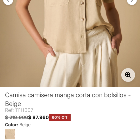
Camisa camisera manga corta con bolsillos -
Beige
Ref: 111H007
$ 219.900
$ 87.960
60% Off
Color:
Beige