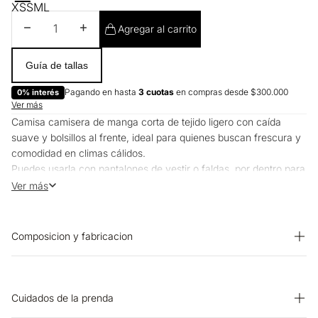
XS
S
M
L
Disminuir cantidad
Aumentar cantidad
Agregar al carrito
Guía de tallas
Pagando en hasta
3 cuotas
en compras desde $300.000
0% interés
Ver más
Camisa camisera de manga corta de tejido ligero con caída
suave y bolsillos al frente, ideal para quienes buscan frescura y
comodidad en climas cálidos.
Puedes usarla con pantalones de vestir o faldas, por dentro para
un look pulido o suelta para algo más relajado.
Ver más
Composicion y fabricacion
Prenda: 55% Viscosa 45% Lino
Cuidados de la prenda