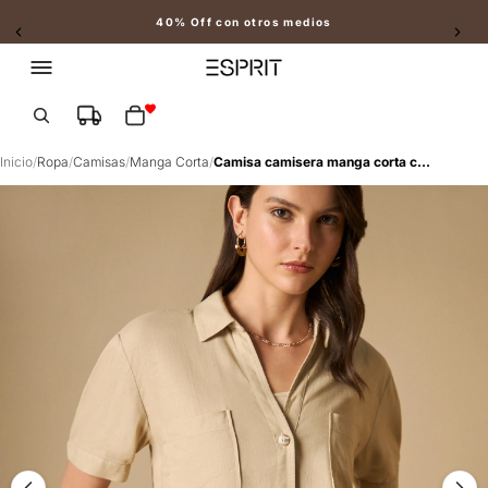
40% Off con otros medios
Slide 2 of 2
Total de artículos en el carrito: 0
Inicio
/
Ropa
/
Camisas
/
Manga Corta
/
Camisa camisera manga corta con bolsillos - Beige