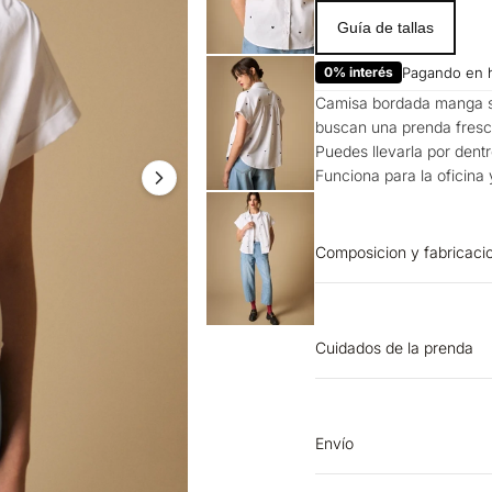
Guía de tallas
0% interés
Pagando en 
Camisa bordada manga sis
buscan una prenda fresca
Puedes llevarla por dentr
Funciona para la oficina
Composicion y fabricaci
Prenda: 70% Algodon 30
Cuidados de la prenda
LAVADO: Lavar a mano. 
OTROS: No retorcer ni 
la base de 110 ºC, sin v
Envío
BLANQUEADO: No usar bl
Entrega estimada de 7 a 
Planchar solo por el re