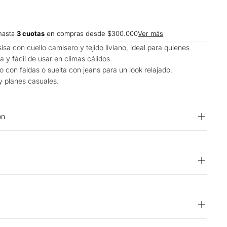
hasta
3 cuotas
en compras desde $300.000
Ver más
a con cuello camisero y tejido liviano, ideal para quienes
 y fácil de usar en climas cálidos.
o con faldas o suelta con jeans para un look relajado.
 y planes casuales.
on
% Lino
Temperatura máxima 40 ºC. SECADO: No secar en máquina.
exprimir. PLANCHADO: Planchar a una temperatura máxima de
apor. Planchar con vapor puede causar daño irreversible.
anqueador. OTROS: No planchar los accesorios. OTROS:
15 días hábiles
vés. SECADO: Secado en tendedero a la sombra. CUIDADO