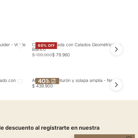
 limpieza en seco. OTROS: Usar un paño para planchar.
ulder - Verde
Camisa Bordada con Calados Geométricos -
Cam
60% Off
Favoritos
Favoritos
Blanco
Gri
$ 199.900
$ 79.960
$ 2
zado con
Abrigo con cinturón y solapa amplia - Negro
Abr
Favoritos
Favoritos
$ 439.900
$ 4
 descuento al registrarte en nuestra