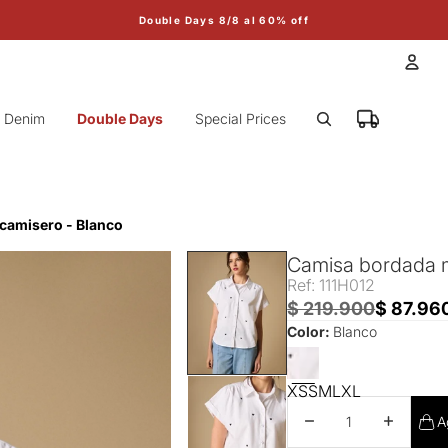
Double Days 8/8 al 60% off
Cuen
Denim
Double Days
Special Prices
Otr
camisero - Blanco
Camisa bordada m
Ref: 111H012
$ 219.900
$ 87.96
Color:
Blanco
XS
S
M
L
XL
Disminuir cantidad
Aumentar 
A