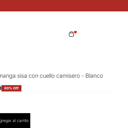
ta
Total de artículos en el carrito: 0
as opciones de inicio de sesión
Pedidos
Perfil
anga sisa con cuello camisero - Blanco
0
60% Off
cantidad
gregar al carrito