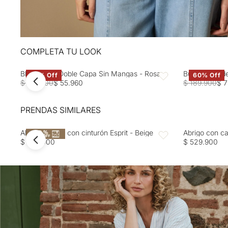
COMPLETA TU LOOK
Blusa Rosa Doble Capa Sin Mangas - Rosa
Buzo tejido d
60% Off
60% Off
Favoritos
$ 139.900
$ 55.960
$ 189.900
$ 7
PRENDAS SIMILARES
Abrigo ceñido con cinturón Esprit - Beige
Abrigo con ca
Favoritos
$ 499.900
$ 529.900