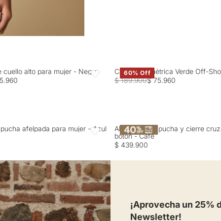
TEXTIL PROFESIONAL: No
OTROS: No remojar.
e cuello alto para mujer - Negro
Camisa Asimétrica Verde Off-Sho
60% Off
Favoritos
5.960
$ 189.900
$ 75.960
pucha afelpada para mujer - Azul
Abrigo con capucha y cierre cru
Favoritos
botón - Café
$ 439.900
¡Aprovecha un 25% de
Newsletter!