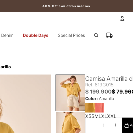
40% Off con otros medios
Cuen
Denim
Double Days
Special Prices
Otr
arillo
Camisa Amarilla d
Ref: 619G015
$ 199.900
$ 79.96
Color:
Amarillo
XS
S
M
L
XL
XXL
Disminuir cantidad
Aumentar 
A