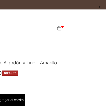
ta
Total de artículos en el carrito: 0
as opciones de inicio de sesión
Pedidos
Perfil
e Algodón y Lino - Amarillo
0
60% Off
cantidad
gregar al carrito