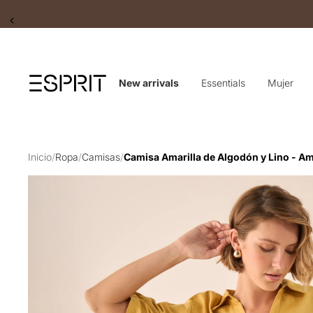
Slide 2 of 2
New arrivals
Essentials
Mujer
Inicio
/
Ropa
/
Camisas
/
Camisa Amarilla de Algodón y Lino - Am