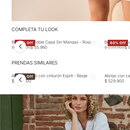
COMPLETA TU LOOK
Blusa Rosa Doble Capa Sin Mangas - Rosa
Buzo tejido c
60% Off
60% Off
Favoritos
$ 139.900
$ 55.960
$ 229.900
$ 
PRENDAS SIMILARES
Abrigo ceñido con cinturón Esprit - Beige
Abrigo con ca
40% Off
Favoritos
$ 499.900
$ 529.900