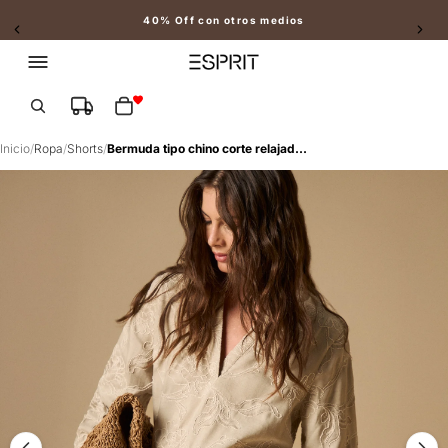
40% Off con otros medios
Slide 2 of 2
Total de artículos en el carrito: 0
Inicio
/
Ropa
/
Shorts
/
Bermuda tipo chino corte relajado - Beige