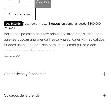
Disminuir cantidad
Aumentar cantidad
Agotado
Guía de tallas
Pagando en hasta
3 cuotas
en compras desde $300.000
0% interés
Ver más
Bermuda tipo chino de corte relajado y largo medio, ideal para
quienes buscan una prenda fresca y práctica en climas cálidos.
Puedes usarla con camisas para un look más pulido o con
camisetas para algo más casual.
Su silueta estructurada funciona para el día a día y planes al aire
Ver más
libre.
Composicion y fabricacion
Prenda: 100% Poliester
Cuidados de la prenda
PLANCHADO: No planchar. CUIDADO TEXTIL PROFESIONAL:
No limpieza en seco. SECADO: No secar en máquina.