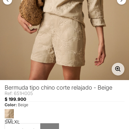
Bermuda tipo chino corte relajado - Beige
Ref: 651H005
$ 199.900
Color:
Beige
S
M
L
XL