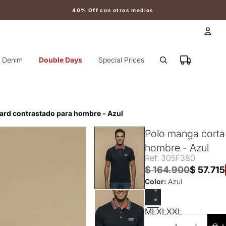
40% Off con otros medios
Cuen
Denim
Double Days
Special Prices
Otr
uard contrastado para hombre - Azul
Polo manga corta 
hombre - Azul
Ref: 305F380
$ 164.900
$ 57.715
Color:
Azul
M
L
XL
XXL