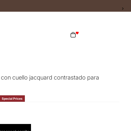
ta
Total de artículos en el carrito: 0
as opciones de inicio de sesión
Pedidos
Perfil
con cuello jacquard contrastado para
Special Prices