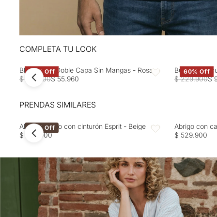
COMPLETA TU LOOK
Blusa Rosa Doble Capa Sin Mangas - Rosa
Buzo tejido c
60% Off
60% Off
Favoritos
$ 139.900
$ 55.960
$ 229.900
$ 
PRENDAS SIMILARES
Abrigo ceñido con cinturón Esprit - Beige
Abrigo con ca
40% Off
Favoritos
$ 499.900
$ 529.900