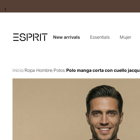
Slide 2 of 2
New arrivals
Essentials
Mujer
Inicio
/
Ropa Hombre
/
Polos
/
Polo manga corta con cuello jacq