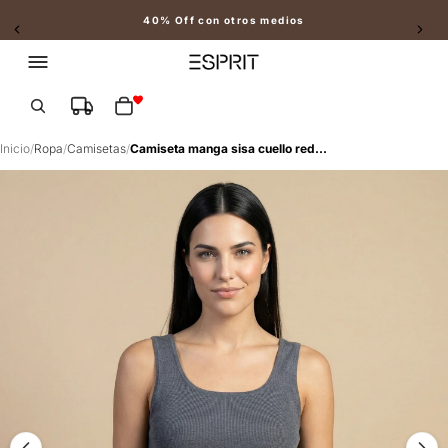
40% Off con otros medios
Slide 2 of 2
Total de artículos en el carrito: 0
Inicio
/
Ropa
/
Camisetas
/
Camiseta manga sisa cuello redondo largo extendido - Gris