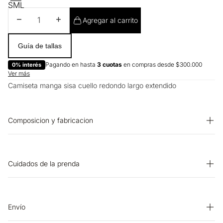
S
M
L
Disminuir cantidad
Aumentar cantidad
Agregar al carrito
Guía de tallas
Pagando en hasta
3 cuotas
en compras desde $300.000
0% interés
Ver más
Camiseta manga sisa cuello redondo largo extendido
Composicion y fabricacion
Prenda: 96% Algodon 4% Elastano
Cuidados de la prenda
OTROS: No retorcer ni exprimir. LAVADO: Lavar a mano.
Temperatura máxima 40 ºC. PLANCHADO: No planchar.
BLANQUEADO: No usar blanqueador. CUIDADO TEXTIL
Envío
PROFESIONAL: No limpieza en seco. OTROS: No remojar.