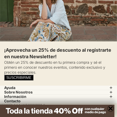
¡Aprovecha un 25% de descuento al registrarte
en nuestra Newsletter!
Obtén un 25% de descuento en tu primera compra y sé el
primero en conocer nuestros eventos, contenido exclusivo y
precios especiales.
SUSCRIBIRME
Ayuda
Sobre Nosotros
Información
Contacto
COMODÍN S.A.S / NIT:800069933-6
×
Calle 14 # 52 A 37 Medellín, Colombia
servicioalcliente@esprit.com.co
© 2025 ESPRIT, todos los derechos reservados