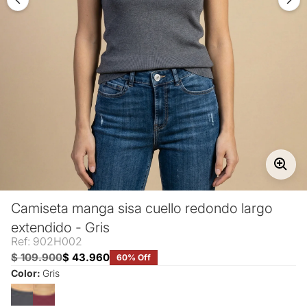
Camiseta manga sisa cuello redondo largo
extendido - Gris
Ref: 902H002
$ 109.900
$ 43.960
60% Off
Color:
Gris