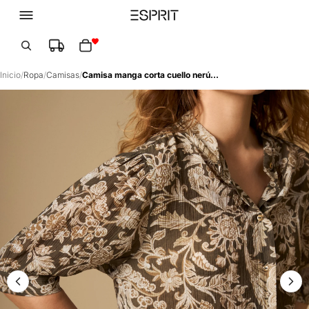
Total de artículos en el carrito: 0
Inicio
/
Ropa
/
Camisas
/
Camisa manga corta cuello nerú - Verde