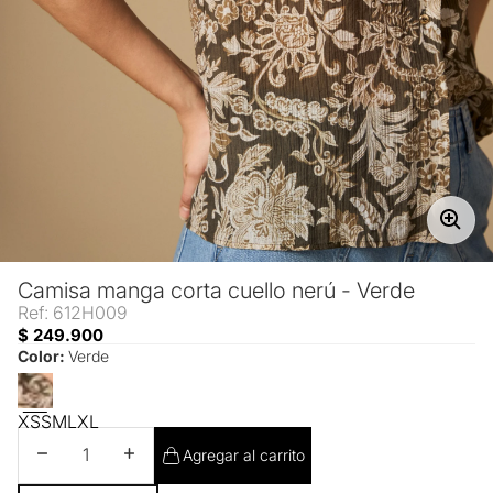
Camisa manga corta cuello nerú - Verde
Ref: 612H009
$ 249.900
Color:
Verde
XS
S
M
L
XL
Disminuir cantidad
Aumentar cantidad
Agregar al carrito