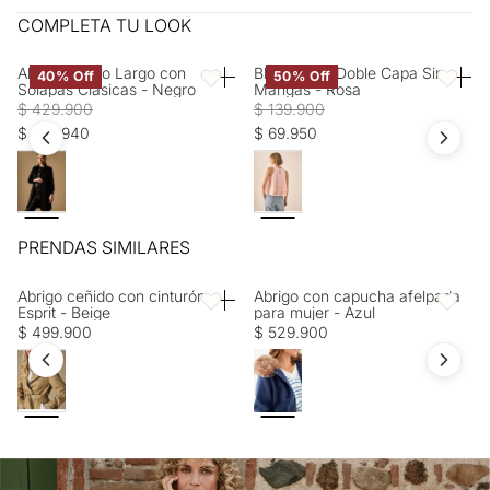
No usar blanqueador. SECADO: No secar en máquina. OTROS:
Entrega estimada de 7 a 15 días hábiles
COMPLETA TU LOOK
Lavar separadamente. SECADO: Secado extendido por
escurrimiento a la sombra. OTROS: No remojar.
Abrigo Negro Largo con
Blusa Rosa Doble Capa Sin
40% Off
50% Off
Favoritos
Favorito
Solapas Clásicas - Negro
Mangas - Rosa
$ 429.900
$ 139.900
$ 257.940
$ 69.950
PRENDAS SIMILARES
Abrigo ceñido con cinturón
Abrigo con capucha afelpada
Favoritos
Favorito
Esprit - Beige
para mujer - Azul
$ 499.900
$ 529.900