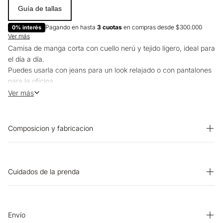
Guía de tallas
Pagando en hasta
3 cuotas
en compras desde $300.000
0% interés
Ver más
Camisa de manga corta con cuello nerú y tejido ligero, ideal para
el día a día.
Puedes usarla con jeans para un look relajado o con pantalones
para la oficina.
Funciona bien tanto en climas cálidos como en espacios más
Ver más
frescos.
Composicion y fabricacion
PRENDA: 77% VISCOSA 23% NYLON
Cuidados de la prenda
PLANCHADO: No planchar. CUIDADO TEXTIL PROFESIONAL:
No limpieza en seco. LAVADO: Lavar a mano. Temperatura
máxima 40 ºC. OTROS: No retorcer ni exprimir. BLANQUEADO:
Envío