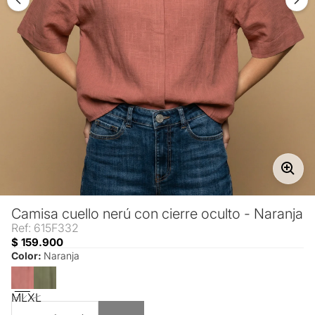
Camisa cuello nerú con cierre oculto - Naranja
Ref: 615F332
$ 159.900
Color:
Naranja
M
L
XL