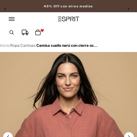
40% Off con otros medios
Slide 2 of 2
Total de artículos en el carrito: 0
Inicio
/
Ropa
/
Camisas
/
Camisa cuello nerú con cierre oculto - Naranja