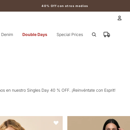
40% Off con otros medios
Cuen
Denim
Double Days
Special Prices
Otr
mos en nuestro Singles Day 40 % OFF. ¡Reinvéntate con Esprit!
 capucha para mujer - Azul
Camiseta manga corta bordada p
Favoritos