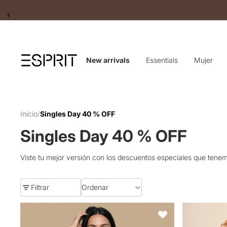
Slide 2 of 2
New arrivals
Essentials
Mujer
Inicio
/
Singles Day 40 % OFF
Singles Day 40 % OFF
Viste tu mejor versión con los descuentos especiales que tene
Filtrar
Ordenar
Camiseta rayas manga corta bordada - Crudo
Chaqueta con
Favoritos