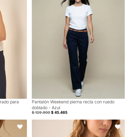
rado para
Pantalón Weekend pierna recta con ruedo
Special Prices
doblado - Azul
$ 129.900
$ 45.465
es de cristales - Azul
Camisa de diseño abierto para mujer - Azul
Favoritos
Favoritos