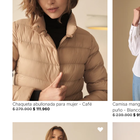
Chaqueta abullonada para mujer - Café
Camisa manga
60% Off
60% Off
$ 279.900
$ 111.960
puño - Blanc
$ 239.900
$ 9
Buzo tejido de cuello alto para mujer - Negro
Blusa Rosa D
Favoritos