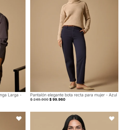
nga Larga -
Pantalón elegante bota recta para mujer - Azul
60% Off
$ 249.900
$ 99.960
ral - Naranja
Camiseta rayas manga corta bordada - Blanco
Favoritos
Favoritos