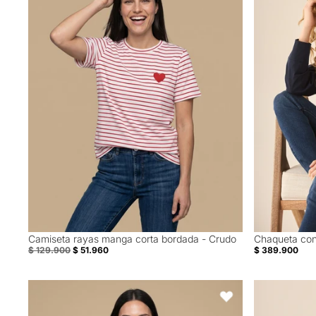
Camiseta rayas manga corta bordada - Crudo
Chaqueta con
60% Off
40% Off
$ 129.900
$ 51.960
$ 389.900
Camiseta rayas corazones manga corta - Crudo
Chaqueta con
Favoritos