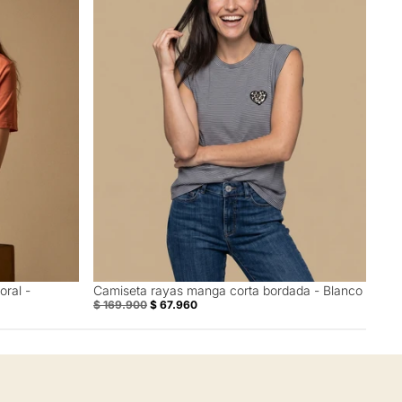
oral -
Camiseta rayas manga corta bordada - Blanco
60% Off
$ 169.900
$ 67.960