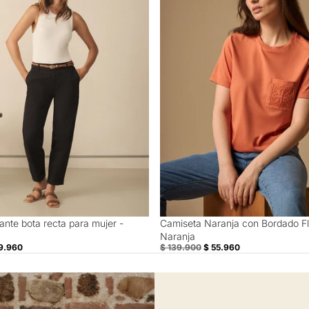
ante bota recta para mujer -
Camiseta Naranja con Bordado Fl
60% Off
Naranja
9.960
$ 139.900
$ 55.960