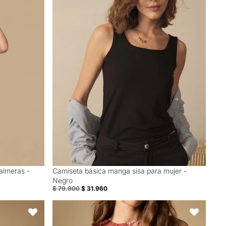
almeras -
Camiseta básica manga sisa para mujer -
60% Off
Negro
$ 79.900
$ 31.960
lanco
Camisa manga larga cuello camisero en tejido fluido 
Favoritos
Favoritos