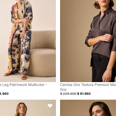
 Leg Patchwork Multicolor -
Camisa Gris Textura Premium Ma
60% Off
Gris
9.960
$ 229.900
$ 91.960
ante bota recta para mujer - Negro
Camiseta Naranja con Bordado Flo
Favoritos