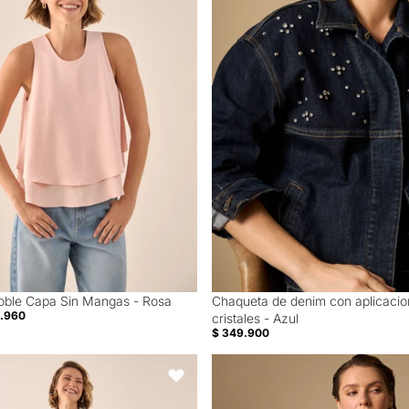
oble Capa Sin Mangas - Rosa
Chaqueta de denim con aplicacio
40% Off
5.960
cristales - Azul
$ 349.900
 Leg Patchwork Multicolor - Blanco
Camisa Gris Textura Premium Man
Favoritos