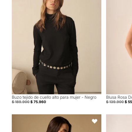
Buzo tejido de cuello alto para mujer - Negro
Blusa Rosa D
60% Off
60% Off
$ 189.900
$ 75.960
$ 139.900
$ 5
Camisa con Estampado - Azul
Pantalón Wide
Favoritos