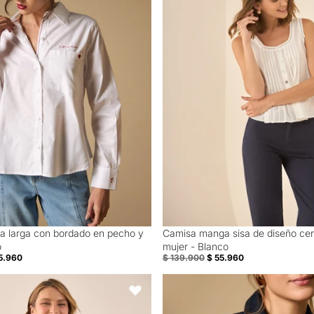
 larga con bordado en pecho y
Camisa manga sisa de diseño cer
60% Off
o
mujer - Blanco
5.960
$ 139.900
$ 55.960
oble Capa Sin Mangas - Rosa
Chaqueta de denim con aplicacion
Favoritos