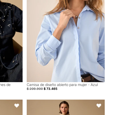
nes de
Camisa de diseño abierto para mujer - Azul
Special Prices
$ 209.900
$ 73.465
ga Larga - Gris
Pantalón elegante bota recta para mujer - Azul
Favoritos
Favoritos