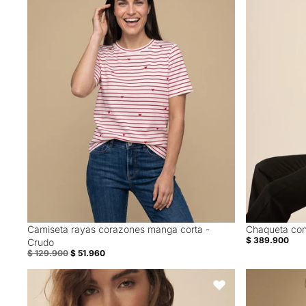
Camiseta rayas corazones manga corta -
Chaqueta con
60% Off
40% Off
$ 389.900
Crudo
$ 129.900
$ 51.960
Chaqueta abullonada para mujer - Café
Camisa manga
Favoritos