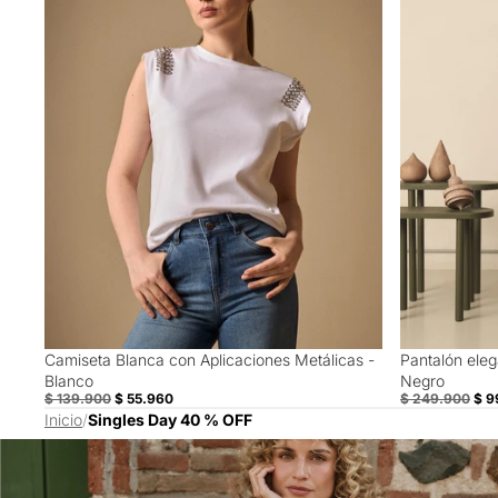
Camiseta Blanca con Aplicaciones Metálicas -
Pantalón eleg
60% Off
60% Off
Blanco
Negro
$ 139.900
$ 55.960
$ 249.900
$ 9
Inicio
/
Singles Day 40 % OFF