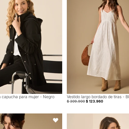
 capucha para mujer - Negro
Vestido largo bordado de tiras - 
60% Off
$ 309.900
$ 123.960
 larga con bordado en pecho y puño - Blanco
Camisa manga sisa de diseño cer
Favoritos