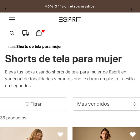
40% Off con otros medios
Slide 2 of 2
Total de artículos en el carrito: 0
Inicio
/
Shorts de tela para mujer
Shorts de tela para mujer
Eleva tus looks usando shorts de tela para mujer de Esprit en
variedad de tonalidades vibrantes que le darán un plus a tu estilo
en segundos.
Filtrar
36 productos
Bermuda en denim con pinzas para mujer - Azul
Short Azul con Bordados Artesana
Favoritos
Favori