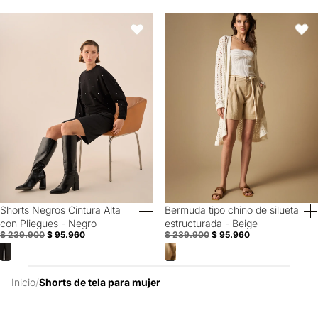
Shorts Negros Cintura Alta con Pliegues - Negro
Bermuda tipo chino de silueta est
Favoritos
Favori
Shorts Negros Cintura Alta
Bermuda tipo chino de silueta
60% Off
60% Off
con Pliegues - Negro
estructurada - Beige
$ 239.900
$ 95.960
$ 239.900
$ 95.960
Inicio
/
Shorts de tela para mujer