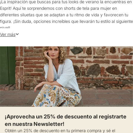
¡La inspiración que buscas para tus looks de verano la encuentras en
Esprit! Aquí te sorprendemos con shorts de tela para mujer en
diferentes siluetas que se adaptan a tu ritmo de vida y favorecen tu
figura. ¡Sin duda, opciones increíbles que llevarán tu estilo al siguiente
nivel!
Ver más
Sin importar el lugar o la ocasión, te aseguramos que con estas
propuestas te sentirás cómoda en todo momento, pues son
confeccionadas en tejidos suaves y ligeros de lino, rayón y viscosa.
Además, tienes la posibilidad de elegir shorts de moda en tela con
cortes rectos o tipo paper bag, a los que adicionamos bolsillos
laterales, ajustes enresortados y bolsillos posteriores de parche o
decorativos. Algunas de estas elecciones integran cinturones,
anudados, pinzas marcadas, ruedos y muchos más complementos
delicados que te encantarán.
De igual forma, te entregamos una gran variedad de tonos neutros,
vibrantes y pasteles que funcionan con todo. Así podrás crear
¡Aprovecha un 25% de descuento al registrarte
combinaciones súper trendy con tus camisas, tops y camisetas
en nuestra Newsletter!
estampadas favoritas.
Obtén un 25% de descuento en tu primera compra y sé el