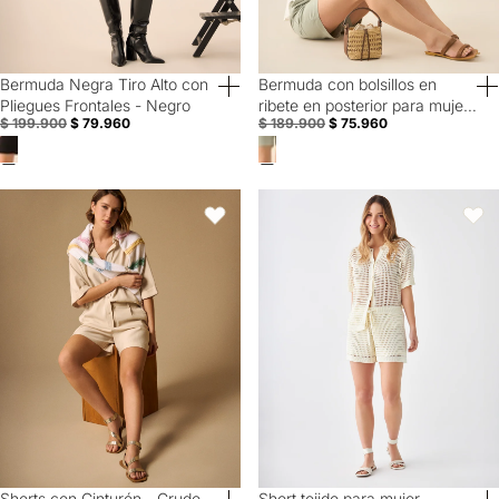
Bermuda Negra Tiro Alto con
Bermuda con bolsillos en
60% Off
60% Off
Pliegues Frontales - Negro
ribete en posterior para mujer
$ 199.900
$ 79.960
$ 189.900
$ 75.960
- Verde
Shorts con Cinturón - Crudo
Short tejido para mujer - Crudo
Favoritos
Favori
Shorts con Cinturón - Crudo
Short tejido para mujer -