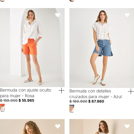
Bermuda con ajuste oculto para mujer - Rosa
Bermuda con detalles cruzados pa
Favoritos
Favori
Bermuda con ajuste oculto
Bermuda con detalles
Special Prices
60% Off
para mujer - Rosa
cruzados para mujer - Azul
$ 159.900
$ 55.965
$ 169.900
$ 67.960
Short tipo paper bag con cinturón para mujer - Crudo
Bermuda de tela fluida para mujer
Favoritos
Favori