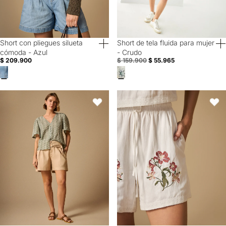
Short con pliegues silueta
Short de tela fluida para mujer
40% Off
Special Prices
cómoda - Azul
- Crudo
$ 209.900
$ 159.900
$ 55.965
Bermuda Beige con Cinturón Dorado - Beige
Short bordado con detalle en rued
Favoritos
Favori