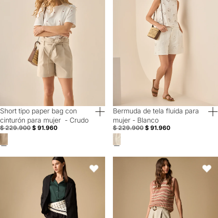
Short tipo paper bag con
Bermuda de tela fluida para
60% Off
60% Off
cinturón para mujer - Crudo
mujer - Blanco
$ 229.900
$ 91.960
$ 229.900
$ 91.960
Bermuda con prenses y cinturón incluido - Negro
Bermuda paper bag con cinturón 
Favoritos
Favori