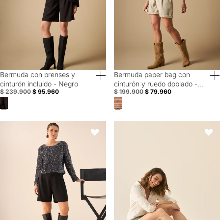
Bermuda con prenses y
Bermuda paper bag con
60% Off
60% Off
cinturón incluido - Negro
cinturón y ruedo doblado -
$ 239.900
$ 95.960
$ 199.900
$ 79.960
Beige
Bermuda Negra Tiro Alto con Pliegues Frontales - Negro
Bermuda con bolsillos en ribete e
Favoritos
Favori