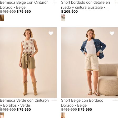
Bermuda Beige con Cinturón
Short bordado con detalle en
60% Off
40% Off
Dorado - Beige
ruedo y cintura ajustable -
$ 199.900
$ 79.960
$ 209.900
Crudo
Bermuda Verde con Cinturón y Bolsillos - Verde
Short Beige con Bordado Dorado 
Favoritos
Favori
Bermuda Verde con Cinturón
Short Beige con Bordado
60% Off
60% Off
y Bolsillos - Verde
Dorado - Beige
$ 199.900
$ 79.960
$ 199.900
$ 79.960