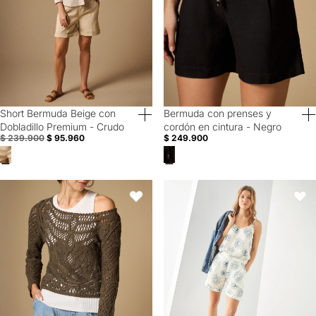
Short Bermuda Beige con
Bermuda con prenses y
60% Off
40% Off
Dobladillo Premium - Crudo
cordón en cintura - Negro
$ 239.900
$ 95.960
$ 249.900
Short con pliegues silueta cómoda - Azul
Short de tela fluida para mujer - 
Favoritos
Favori