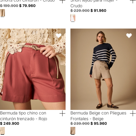
60% Off
60% Off
Crudo
$ 199.900
$ 79.960
$ 229.900
$ 91.960
Bermuda tipo chino con cinturón trenzado - Rojo
Bermuda Beige con Pliegues Front
Favoritos
Favori
Bermuda tipo chino con
Bermuda Beige con Pliegues
40% Off
60% Off
cinturón trenzado - Rojo
Frontales - Beige
$ 249.900
$ 239.900
$ 95.960