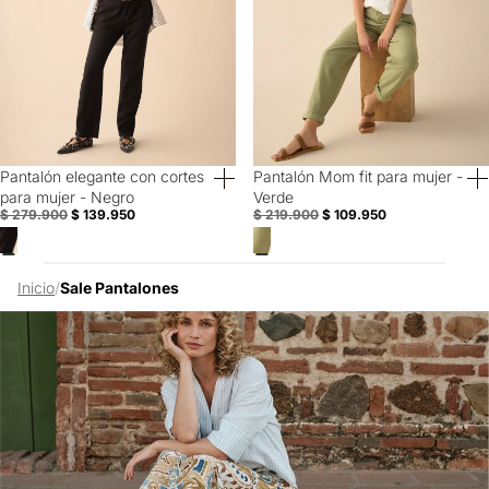
Pantalón elegante con cortes
Pantalón Mom fit para mujer -
50% Off
50% Off
para mujer - Negro
Verde
$ 279.900
$ 139.950
$ 219.900
$ 109.950
Inicio
/
Sale Pantalones