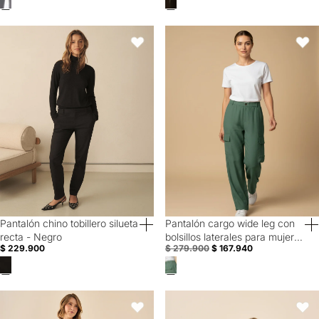
Pantalón chino tobillero silueta recta - Negro
Pantalón cargo wide leg con bolsil
Favoritos
Favori
Pantalón chino tobillero silueta
Pantalón cargo wide leg con
40% Off
recta - Negro
bolsillos laterales para mujer -
$ 229.900
$ 279.900
$ 167.940
Verde
Pantalón de Cintura Alta con Cordón - Negro
Pantalón Pana Boot Cut - Negro
Favoritos
Favori