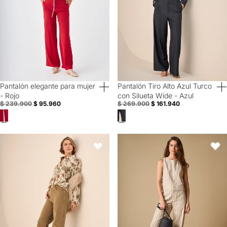
Pantalón elegante para mujer
Pantalón Tiro Alto Azul Turco
60% Off
40% Off
- Rojo
con Silueta Wide - Azul
$ 239.900
$ 95.960
$ 269.900
$ 161.940
Pantalón Pana Verde Wide Leg - Verde
Pantalón a rayas silueta recta la
Favoritos
Favori