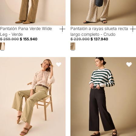
Pantalón Pana Verde Wide
Pantalón a rayas silueta recta
40% Off
40% Off
Leg - Verde
largo completo - Crudo
$ 259.900
$ 155.940
$ 229.900
$ 137.940
Pantalón Wide Leg Beige con Tiro Alto - Beige
Pantalón largo con pinzas frontale
Favoritos
Favori