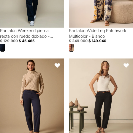
Pantalón Weekend pierna
Pantalón Wide Leg Patchwork
40% Off
Special Prices
recta con ruedo doblado -
Multicolor - Blanco
$ 129.900
$ 45.465
$ 249.900
$ 149.940
Azul
Pantalón elegante bota recta para mujer - Azul
Pantalón elegante bota recta par
Favoritos
Favori