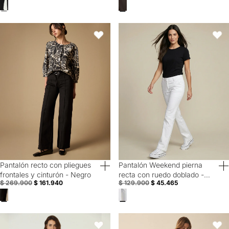
Pantalón recto con pliegues frontales y cinturón - Negro
Pantalón Weekend pierna recta c
Favoritos
Favori
Pantalón recto con pliegues
Pantalón Weekend pierna
40% Off
Special Prices
frontales y cinturón - Negro
recta con ruedo doblado -
$ 269.900
$ 161.940
$ 129.900
$ 45.465
Blanco
Pantalón Weekend pierna recta con ruedo doblado - Café
Pantalón elegante bota recta para
Favoritos
Favori