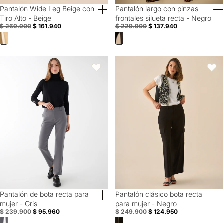
Pantalón Wide Leg Beige con
Pantalón largo con pinzas
40% Off
40% Off
Tiro Alto - Beige
frontales silueta recta - Negro
$ 269.900
$ 161.940
$ 229.900
$ 137.940
Pantalón de bota recta para mujer - Gris
Pantalón clásico bota recta para 
Favoritos
Favori
Pantalón de bota recta para
Pantalón clásico bota recta
60% Off
50% Off
mujer - Gris
para mujer - Negro
$ 239.900
$ 95.960
$ 249.900
$ 124.950