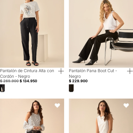
Pantalón de Cintura Alta con
Pantalón Pana Boot Cut -
50% Off
Cordón - Negro
Negro
$ 269.900
$ 134.950
$ 229.900
Pantalón elegante con cortes para mujer - Negro
Pantalón Mom fit para mujer - Ve
Favoritos
Favori