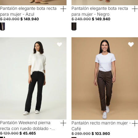
Pantalón elegante bota recta
Pantalón elegante bota recta
40% Off
40% Off
para mujer - Azul
para mujer - Negro
$ 249.900
$ 149.940
$ 249.900
$ 149.940
Pantalón Weekend pierna recta con ruedo doblado - Negro
Pantalón recto marrón mujer - Ca
Favoritos
Favori
Pantalón Weekend pierna
Pantalón recto marrón mujer -
60% Off
Special Prices
recta con ruedo doblado -
Café
$ 129.900
$ 45.465
$ 259.900
$ 103.960
Negro