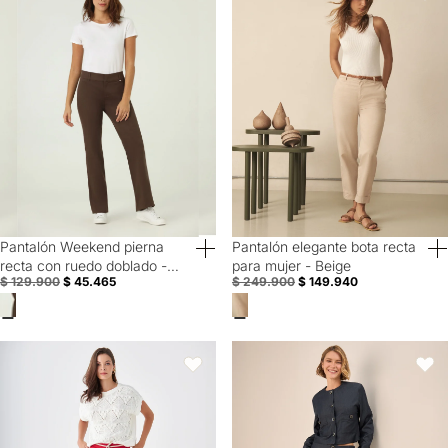
Pantalón Weekend pierna
Pantalón elegante bota recta
40% Off
Special Prices
recta con ruedo doblado -
para mujer - Beige
$ 129.900
$ 45.465
$ 249.900
$ 149.940
Café
Pantalón elegante para mujer - Rojo
Pantalón Tiro Alto Azul Turco con
Favoritos
Favori