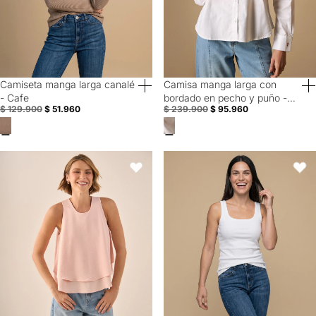
Camiseta manga larga canalé
Camisa manga larga con
60% Off
60% Off
- Cafe
bordado en pecho y puño -
30% Off
$ 129.900
$ 51.960
$ 239.900
$ 95.960
Blanco
Blusa Rosa Doble Capa Sin Mangas - Rosa
Camiseta manga sisa slim algodó
Favoritos
Favori