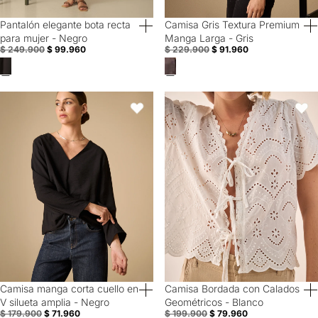
Pantalón elegante bota recta
Camisa Gris Textura Premium
60% Off
60% Off
para mujer - Negro
Manga Larga - Gris
$ 249.900
$ 99.960
$ 229.900
$ 91.960
Camisa manga corta cuello en V silueta amplia - Negro
Camisa Bordada con Calados Geo
Favoritos
Favori
Camisa manga corta cuello en
Camisa Bordada con Calados
60% Off
60% Off
V silueta amplia - Negro
Geométricos - Blanco
$ 179.900
$ 71.960
$ 199.900
$ 79.960