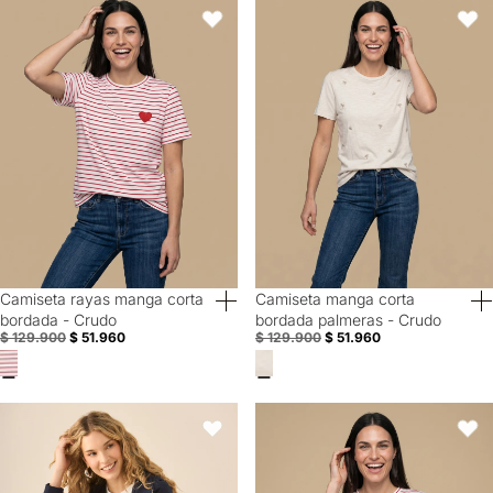
Camiseta rayas manga corta bordada - Crudo
Camiseta manga corta bordada p
Favoritos
Favori
Camiseta rayas manga corta
Camiseta manga corta
60% Off
60% Off
bordada - Crudo
bordada palmeras - Crudo
$ 129.900
$ 51.960
$ 129.900
$ 51.960
Chaqueta con capucha para mujer - Azul
Camiseta rayas corazones manga
Favoritos
Favori