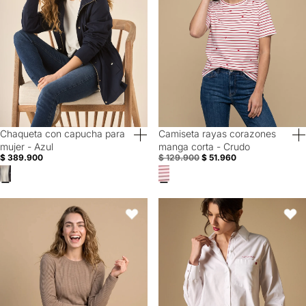
Chaqueta con capucha para
Camiseta rayas corazones
40% Off
60% Off
mujer - Azul
manga corta - Crudo
$ 389.900
$ 129.900
$ 51.960
Camiseta manga larga canalé - Cafe
Camisa manga larga con bordado
Favoritos
Favori