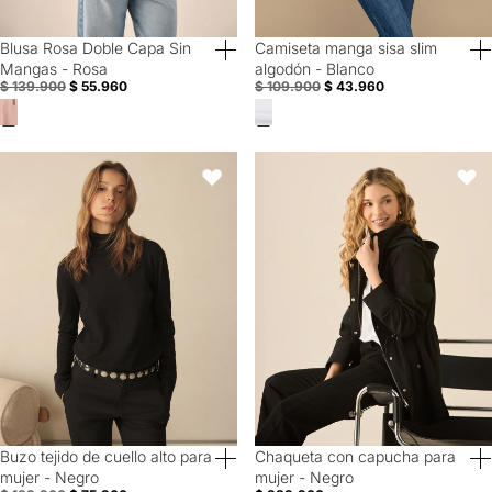
Blusa Rosa Doble Capa Sin
Camiseta manga sisa slim
60% Off
60% Off
Mangas - Rosa
algodón - Blanco
$ 139.900
$ 55.960
$ 109.900
$ 43.960
Buzo tejido de cuello alto para mujer - Negro
Chaqueta con capucha para muje
Favoritos
Favori
Buzo tejido de cuello alto para
Chaqueta con capucha para
60% Off
40% Off
mujer - Negro
mujer - Negro