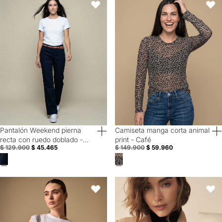
Favoritos
Favori
Pantalón Weekend pierna
Camiseta manga corta animal
60% Off
Special Prices
recta con ruedo doblado -
print - Café
$ 129.900
$ 45.465
$ 149.900
$ 59.960
Azul
Camiseta Blanca con Aplicaciones Metálicas - Blanco
Chaqueta abullonada para mujer 
Favoritos
Favori