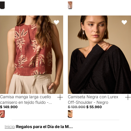
Camisa manga larga cuello camisero en tejido fluido - Rosa
Camiseta Negra con Lurex Off-Sh
Favoritos
Favori
Camisa manga larga cuello
Camiseta Negra con Lurex
40% Off
60% Off
camisero en tejido fluido -
Off-Shoulder - Negro
$ 149.900
$ 139.900
$ 55.960
Rosa
Inicio
/
Regalos para el Día de la Mujer 50% OFF