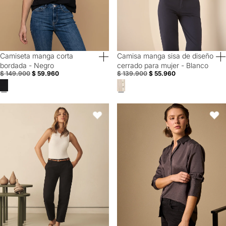
Camiseta manga corta
Camisa manga sisa de diseño
60% Off
60% Off
bordada - Negro
cerrado para mujer - Blanco
$ 149.900
$ 59.960
$ 139.900
$ 55.960
Pantalón elegante bota recta para mujer - Negro
Camisa Gris Textura Premium Man
Favoritos
Favori