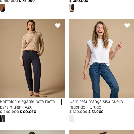
$ 189.900
$ 75.960
$ 389.900
Pantalón elegante bota recta para mujer - Azul
Camiseta manga sisa cuello redo
Favoritos
Favori
Pantalón elegante bota recta
Camiseta manga sisa cuello
60% Off
60% Off
para mujer - Azul
redondo - Crudo
30% Off
$ 249.900
$ 99.960
$ 129.900
$ 51.960
Pantalón Weekend pierna recta con ruedo doblado - Azul
Camiseta manga corta animal prin