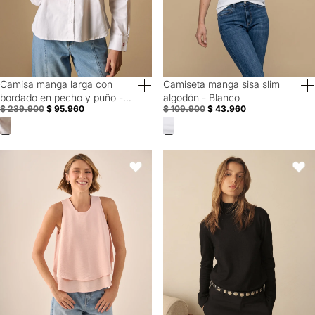
Camisa manga larga con
Camiseta manga sisa slim
60% Off
60% Off
bordado en pecho y puño -
algodón - Blanco
$ 239.900
$ 95.960
$ 109.900
$ 43.960
Blanco
Blusa Rosa Doble Capa Sin Mangas - Rosa
Buzo tejido de cuello alto para mu
Favoritos
Favori