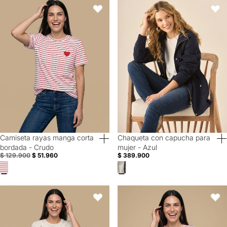
Camiseta rayas manga corta bordada - Crudo
Chaqueta con capucha para mujer
Favoritos
Favori
Camiseta rayas manga corta
Chaqueta con capucha para
60% Off
40% Off
bordada - Crudo
mujer - Azul
$ 129.900
$ 51.960
$ 389.900
Camiseta manga corta bordada palmeras - Crudo
Camiseta rayas corazones manga
Favoritos
Favori