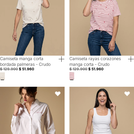
Camiseta manga corta
Camiseta rayas corazones
60% Off
60% Off
bordada palmeras - Crudo
manga corta - Crudo
$ 129.900
$ 51.960
$ 129.900
$ 51.960
Camisa manga larga con bordado en pecho y puño - Blanco
Camiseta manga sisa slim algodó
Favoritos
Favori