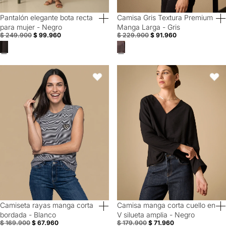
Pantalón elegante bota recta
Camisa Gris Textura Premium
60% Off
60% Off
para mujer - Negro
Manga Larga - Gris
$ 249.900
$ 99.960
$ 229.900
$ 91.960
Camiseta rayas manga corta bordada - Blanco
Camisa manga corta cuello en V s
Favoritos
Favori
Camiseta rayas manga corta
Camisa manga corta cuello en
60% Off
60% Off
bordada - Blanco
V silueta amplia - Negro
$ 169.900
$ 67.960
$ 179.900
$ 71.960