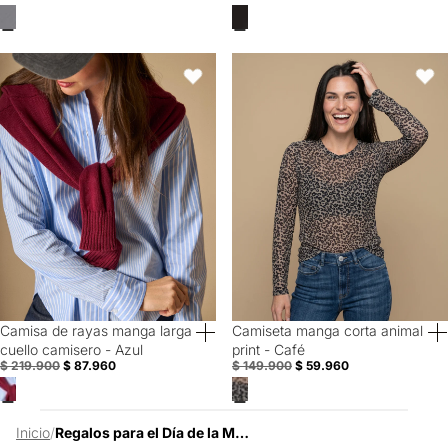
Camisa de rayas manga larga cuello camisero - Azul
Camiseta manga corta animal prin
Favoritos
Favori
Camisa de rayas manga larga
Camiseta manga corta animal
60% Off
60% Off
cuello camisero - Azul
print - Café
$ 219.900
$ 87.960
$ 149.900
$ 59.960
Inicio
/
Regalos para el Día de la Mujer 20% OFF