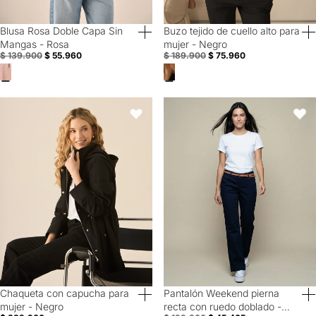
Blusa Rosa Doble Capa Sin
Buzo tejido de cuello alto para
60% Off
60% Off
Mangas - Rosa
mujer - Negro
$ 139.900
$ 55.960
$ 189.900
$ 75.960
Chaqueta con capucha para mujer - Negro
Pantalón Weekend pierna recta c
Favoritos
Favori
Chaqueta con capucha para
Pantalón Weekend pierna
40% Off
Special Prices
mujer - Negro
recta con ruedo doblado -