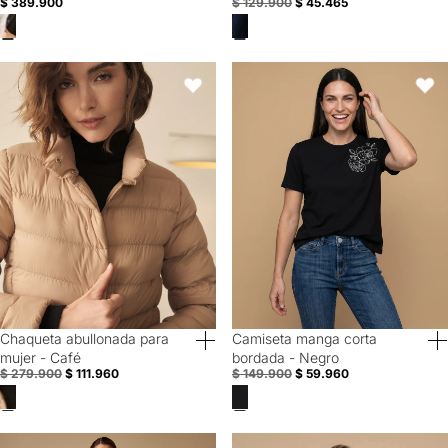
$ 389.900
$ 129.900
$ 45.465
Azul
Chaqueta abullonada para mujer - Café
Camiseta manga corta bordada -
Favoritos
Favori
Chaqueta abullonada para
Camiseta manga corta
60% Off
60% Off
mujer - Café
bordada - Negro
$ 279.900
$ 111.960
$ 149.900
$ 59.960
Pantalón elegante bota recta para mujer - Azul
Camiseta manga larga canalé - C