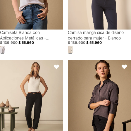
Camiseta Blanca con
Camisa manga sisa de diseño
60% Off
60% Off
Aplicaciones Metálicas -
cerrado para mujer - Blanco
$ 139.900
$ 55.960
$ 139.900
$ 55.960
Blanco
Pantalón elegante bota recta para mujer - Negro
Camisa Gris Textura Premium Man
Favoritos
Favori