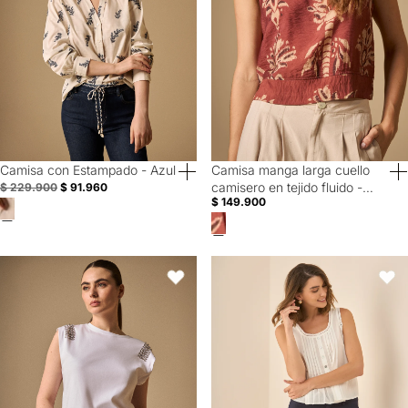
Camisa con Estampado - Azul
Camisa manga larga cuello
60% Off
40% Off
camisero en tejido fluido -
$ 229.900
$ 91.960
$ 149.900
Rosa
Camiseta Blanca con Aplicaciones Metálicas - Blanco
Camisa manga sisa de diseño cer
Favoritos
Favori