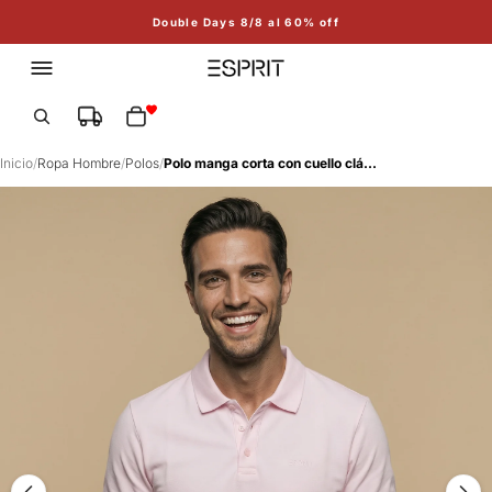
Double Days 8/8 al 60% off
Total de artículos en el carrito: 0
Inicio
/
Ropa Hombre
/
Polos
/
Polo manga corta con cuello clásico para hombre - Rosa