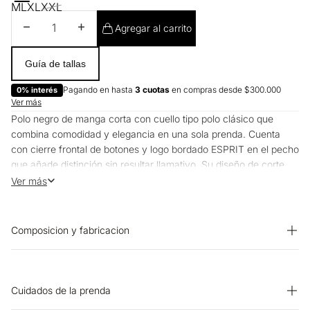
M
L
XL
XXL
Disminuir cantidad
Aumentar cantidad
Agregar al carrito
Guía de tallas
Pagando en hasta
3 cuotas
en compras desde $300.000
0% interés
Ver más
Polo negro de manga corta con cuello tipo polo clásico que
combina comodidad y elegancia en una sola prenda. Cuenta
con cierre frontal de botones y logo bordado ESPRIT en el pecho
que añade distinción sin resultar llamativo. Su diseño de corte
regular fit se adapta cómodamente mientras que los acabados
Ver más
ribeteados en mangas aseguran durabilidad y forma.
¿Cómo se siente?
Composicion y fabricacion
El tejido abraza tu piel con suavidad natural mientras que la
estructura del cuello polo mantiene su forma sin rigidez. Los
Prenda: 96% Algodon 4% Elastano
acabados ribeteados en mangas crean una textura ligeramente
diferenciada que añade calidad al tacto.
Cuidados de la prenda