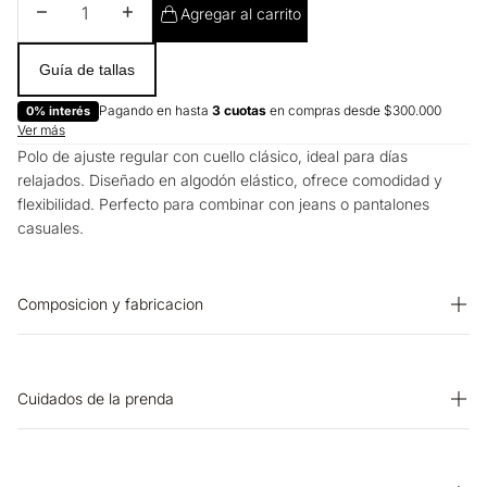
Disminuir cantidad
Aumentar cantidad
Agregar al carrito
Guía de tallas
Pagando en hasta
3 cuotas
en compras desde $300.000
0% interés
Ver más
Polo de ajuste regular con cuello clásico, ideal para días
relajados. Diseñado en algodón elástico, ofrece comodidad y
flexibilidad. Perfecto para combinar con jeans o pantalones
casuales.
Composicion y fabricacion
Prenda: 96% Algodon 4% Elastano
Cuidados de la prenda
CUIDADO TEXTIL PROFESIONAL: No limpieza en seco.
SECADO: Secado en tendedero a la sombra. PLANCHADO: