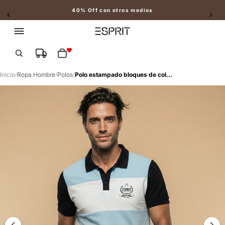
40% Off con otros medios
Slide 2 of 2
Total de artículos en el carrito: 0
Inicio
/
Ropa Hombre
/
Polos
/
Polo estampado bloques de color - Azul