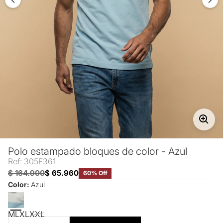
Polo estampado bloques de color - Azul
Ref: 305F361
$ 164.900
$ 65.960
60% Off
Color:
Azul
M
L
XL
XXL