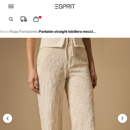
Total de artículos en el carrito: 0
Inicio
/
Ropa
/
Pantalones
/
Pantalón straight tobillero mezcla lino - Crudo