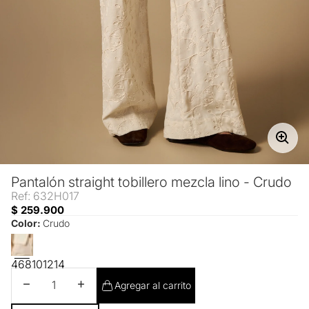
Pantalón straight tobillero mezcla lino - Crudo
Ref: 632H017
$ 259.900
Color:
Crudo
4
6
8
10
12
14
Disminuir cantidad
Aumentar cantidad
Agregar al carrito