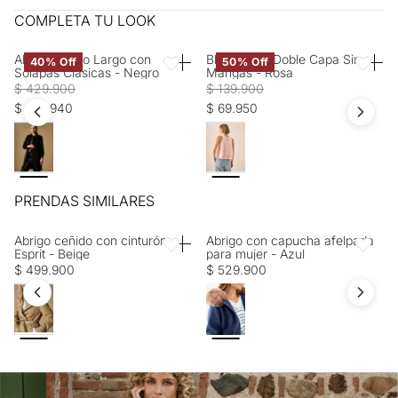
máxima 40 ºC. OTROS: Lavar separadamente. OTROS: No
Entrega estimada de 7 a 15 días hábiles
COMPLETA TU LOOK
retorcer ni exprimir. OTROS: No remojar. PLANCHADO: No
planchar. BLANQUEADO: No usar blanqueador.
Abrigo Negro Largo con
Blusa Rosa Doble Capa Sin
40% Off
50% Off
Favoritos
Favorito
Solapas Clásicas - Negro
Mangas - Rosa
$ 429.900
$ 139.900
$ 257.940
$ 69.950
PRENDAS SIMILARES
Abrigo ceñido con cinturón
Abrigo con capucha afelpada
Favoritos
Favorito
Esprit - Beige
para mujer - Azul
$ 499.900
$ 529.900