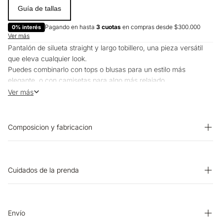
Guía de tallas
Pagando en hasta
3 cuotas
en compras desde $300.000
0% interés
Ver más
Pantalón de silueta straight y largo tobillero, una pieza versátil
que eleva cualquier look.
Puedes combinarlo con tops o blusas para un estilo más
elegante, o con camisetas para algo más relajado.
Funciona bien tanto para la oficina como para ocasiones más
Ver más
formales.
Composicion y fabricacion
PRENDA: 46% RAYON 44% POLIESTER 10% LINO
Cuidados de la prenda
CUIDADO TEXTIL PROFESIONAL: No limpieza en seco.
SECADO: No secar en máquina. SECADO: Secado extendido por
escurrimiento a la sombra. LAVADO: Lavar a mano. Temperatura
Envío