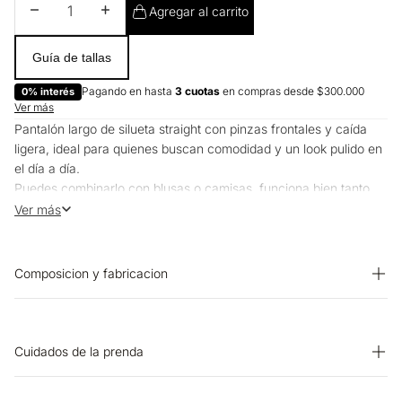
Disminuir cantidad
Aumentar cantidad
Agregar al carrito
Guía de tallas
Pagando en hasta
3 cuotas
en compras desde $300.000
0% interés
Ver más
Pantalón largo de silueta straight con pinzas frontales y caída
ligera, ideal para quienes buscan comodidad y un look pulido en
el día a día.
Puedes combinarlo con blusas o camisas, funciona bien tanto
para la oficina como para planes casuales.
Ver más
Composicion y fabricacion
PRENDA: 64% TENCEL 20% LINO 16% ALGODON
Cuidados de la prenda
BLANQUEADO: No usar blanqueador. SECADO: No secar en