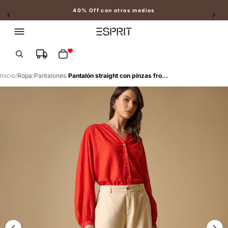
40% Off con otros medios
Slide 2 of 2
Total de artículos en el carrito: 0
Inicio
/
Ropa
/
Pantalones
/
Pantalón straight con pinzas frontales - Crudo