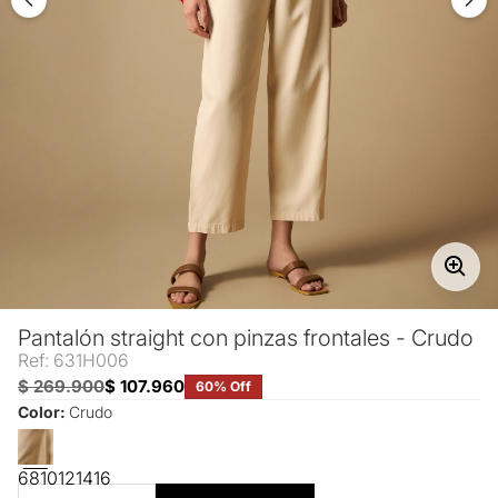
Pantalón straight con pinzas frontales - Crudo
Ref: 631H006
$ 269.900
$ 107.960
60% Off
Color:
Crudo
6
8
10
12
14
16