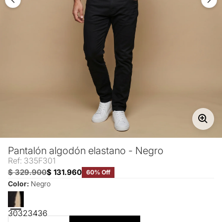
Pantalón algodón elastano - Negro
Ref: 335F301
$ 329.900
$ 131.960
60% Off
Color:
Negro
30
32
34
36