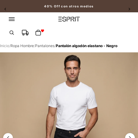
40% Off con otros medios
Slide 2 of 2
Total de artículos en el carrito: 0
Inicio
/
Ropa Hombre
/
Pantalones
/
Pantalón algodón elastano - Negro