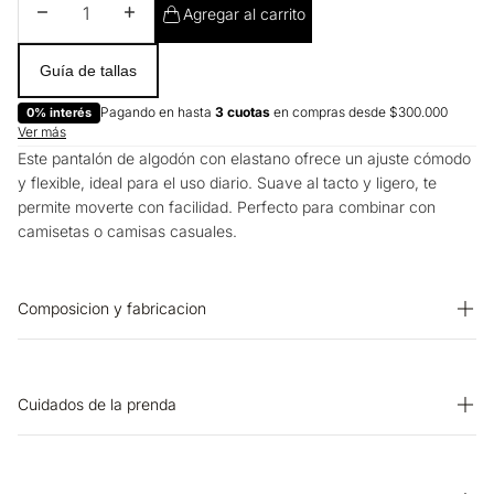
Disminuir cantidad
Aumentar cantidad
Agregar al carrito
Guía de tallas
Pagando en hasta
3 cuotas
en compras desde $300.000
0% interés
Ver más
Este pantalón de algodón con elastano ofrece un ajuste cómodo
y flexible, ideal para el uso diario. Suave al tacto y ligero, te
permite moverte con facilidad. Perfecto para combinar con
camisetas o camisas casuales.
Composicion y fabricacion
Prenda: 96% Algodon 4% Elastano
Cuidados de la prenda
SECADO: Secado en tendedero a la sombra. OTROS: Lavar por
el revés. LAVADO: Temperatura máxima de lavado 40 ºC.