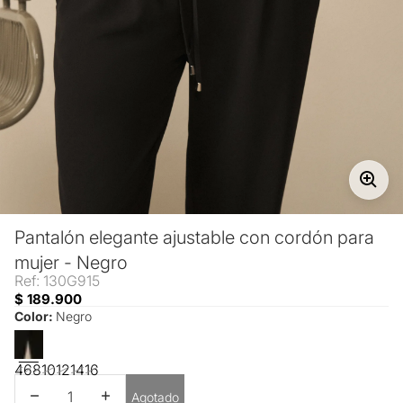
Pantalón elegante ajustable con cordón para
mujer - Negro
Ref: 130G915
$ 189.900
Color:
Negro
4
6
8
10
12
14
16
Disminuir cantidad
Aumentar cantidad
Agotado