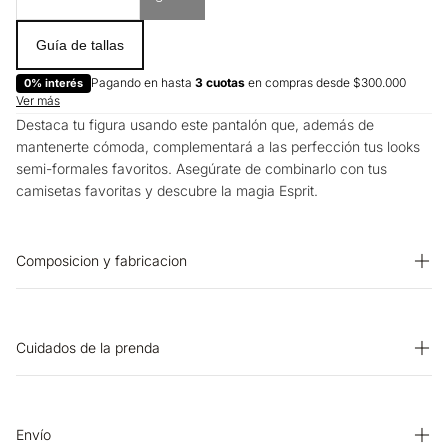
Guía de tallas
Pagando en hasta
3 cuotas
en compras desde $300.000
0% interés
Ver más
Destaca tu figura usando este pantalón que, además de
mantenerte cómoda, complementará a las perfección tus looks
semi-formales favoritos. Asegúrate de combinarlo con tus
camisetas favoritas y descubre la magia Esprit.
Composicion y fabricacion
PRENDA: 94% POLIESTER 6% ELASTANO
Cuidados de la prenda
SECADO: No secar en máquina. CUIDADO TEXTIL
PROFESIONAL: No limpieza en seco. LAVADO: Temperatura
máxima de lavado 30 ºC. Proceso muy moderado.
Envío