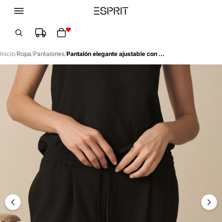
Total de artículos en el carrito: 0
Inicio
/
Ropa
/
Pantalones
/
Pantalón elegante ajustable con cordón para mujer - Negro