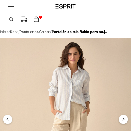
Total de artículos en el carrito: 0
Inicio
/
Ropa
/
Pantalones
/
Chinos
/
Pantalón de tela fluida para mujer - Crudo