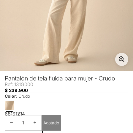
Pantalón de tela fluida para mujer - Crudo
Ref: 131G000
$ 239.900
Color:
Crudo
6
8
10
12
14
Disminuir cantidad
Aumentar cantidad
Agotado