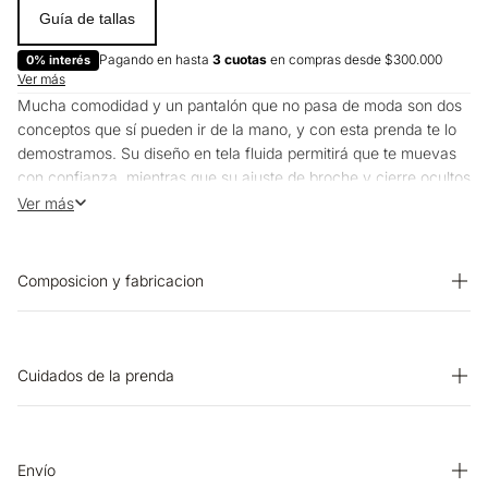
Guía de tallas
Pagando en hasta
3 cuotas
en compras desde $300.000
0% interés
Ver más
Mucha comodidad y un pantalón que no pasa de moda son dos
conceptos que sí pueden ir de la mano, y con esta prenda te lo
demostramos. Su diseño en tela fluida permitirá que te muevas
con confianza, mientras que su ajuste de broche y cierre ocultos
le dan ese toque clásico que nunca pasa de moda en un
Ver más
pantalón.
Composicion y fabricacion
Prenda: 70% Algodon 30% Lino
Cuidados de la prenda
PLANCHADO: Planchar a una temperatura máxima de la base
de 110 ºC, sin vapor. Planchar con vapor puede causar daño
irreversible. BLANQUEADO: No usar blanqueador. OTROS:
Envío