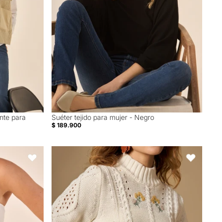
ente para
Suéter tejido para mujer - Negro
$ 189.900
lle Diagonal - Blanco
Suéter tejido cuello alto con bordado floral - Crudo
Favoritos
Favoritos