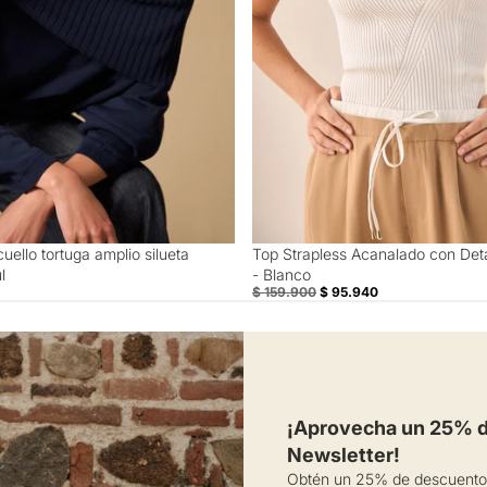
cuello tortuga amplio silueta
Top Strapless Acanalado con Deta
40% Off
l
- Blanco
$ 159.900
$ 95.940
¡Aprovecha un 25% de
Newsletter!
Obtén un 25% de descuento 