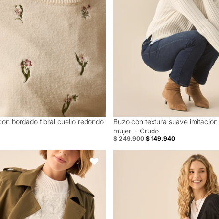
 con bordado floral cuello redondo
Buzo con textura suave imitación
40% Off
mujer - Crudo
$ 249.900
$ 149.940
rizado con Flecos - Crudo
Cárdigan tejido de diseño abierto
Favoritos