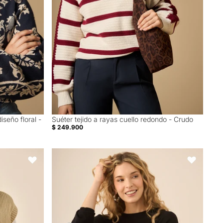
iseño floral -
Suéter tejido a rayas cuello redondo - Crudo
$ 249.900
ente para mujer - Beige
Suéter tejido para mujer - Negro
Favoritos
Favoritos