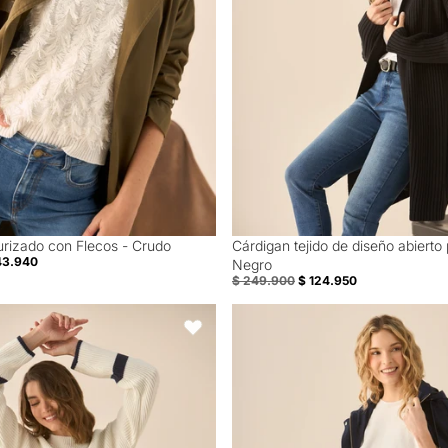
urizado con Flecos - Crudo
Cárdigan tejido de diseño abierto
50% Off
43.940
Negro
$ 249.900
$ 124.950
s y ajuste de botones para mujer - Crudo
Suéter tejido para mujer - Crudo
Favoritos