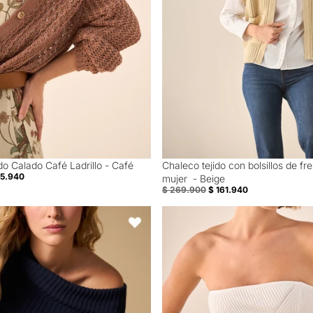
do Calado Café Ladrillo - Café
Chaleco tejido con bolsillos de fr
40% Off
55.940
mujer - Beige
$ 269.900
$ 161.940
jo
cuello tortuga amplio silueta relajada - Azul
Top Strapless Acanalado con Deta
Favoritos