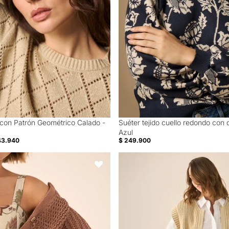
 con Patrón Geométrico Calado -
Suéter tejido cuello redondo con d
Azul
43.940
$ 249.900
do Calado Café Ladrillo - Café
Chaleco tejido con bolsillos de fr
Favoritos