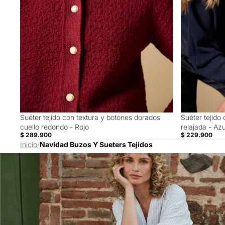
Suéter tejido con textura y botones dorados
Suéter tejido 
cuello redondo - Rojo
relajada - Azu
$ 289.900
$ 229.900
Inicio
/
Navidad Buzos Y Sueters Tejidos