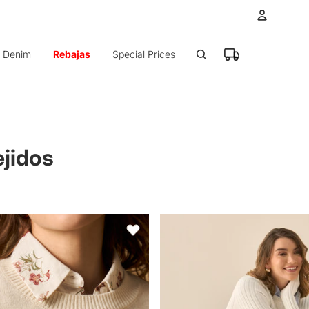
Cuenta
Denim
Rebajas
Special Prices
Otras op
Ped
jidos
 con bordado floral cuello redondo - Crudo
Buzo con textura suave imitación
Favoritos