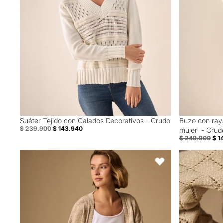
Suéter Tejido con Calados Decorativos - Crudo
Buzo con raya
40% Off
40% Off
$ 239.900
$ 143.940
mujer - Crud
$ 249.900
$ 1
Cardigan Largo con Tejido Calado Geométrico - Beige
Suéter Verde 
Favoritos