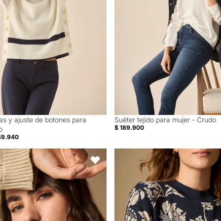
s y ajuste de botones para
Suéter tejido para mujer - Crudo
$ 189.900
o
49.940
con Patrón Geométrico Calado - Verde
Suéter tejido cuello redondo con d
Favoritos