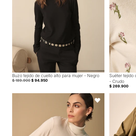
Buzo tejido de cuello alto para mujer - Negro
Suéter tejido
50% Off
$ 189.900
$ 94.950
- Crudo
$ 269.900
Buzo tejido de cuello alto para mujer - Crudo
Chaleco Textu
Favoritos