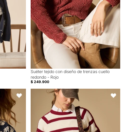
Suéter tejido con diseño de trenzas cuello
redondo - Rojo
$ 249.900
iseño floral - Azul
Suéter tejido a rayas cuello redondo - Crudo
Favoritos
Favoritos