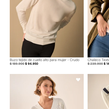
Buzo tejido de cuello alto para mujer - Crudo
Chaleco Text
50% Off
40% Off
$ 189.900
$ 94.950
$ 239.900
$ 1
Suéter Tejido con Calados Decorativos - Crudo
Buzo con raya
Favoritos