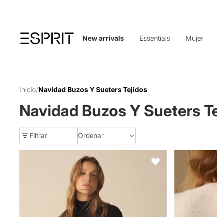
New arrivals
Essentials
Mujer
Inicio
/
Navidad Buzos Y Sueters Tejidos
Navidad Buzos Y Sueters Te
Filtrar
Ordenar
Buzo tejido de cuello alto para mujer - Negro
Suéter tejido
Favoritos