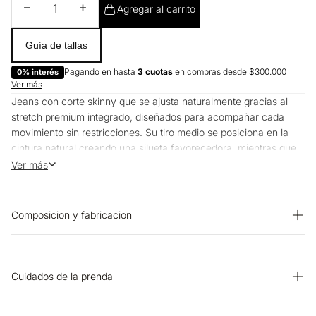
Disminuir cantidad
Aumentar cantidad
Agregar al carrito
Guía de tallas
Pagando en hasta
3 cuotas
en compras desde $300.000
0% interés
Ver más
Jeans con corte skinny que se ajusta naturalmente gracias al
stretch premium integrado, diseñados para acompañar cada
movimiento sin restricciones. Su tiro medio se posiciona en la
cintura natural creando una silueta favorecedora, mientras que
el denim de alta calidad mantiene su forma con el uso regular.
Ver más
Ideales para transitar del trabajo a planes casuales con la misma
comodidad y estilo.
Composicion y fabricacion
Prenda: 98% Algodon 2% Elastano
Cuidados de la prenda
OTROS: Planchar solo por el revés. CUIDADO TEXTIL