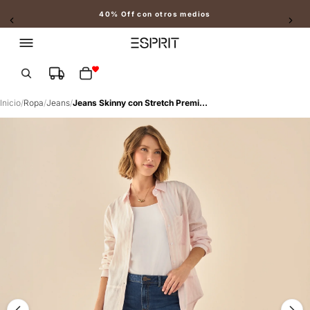
40% Off con otros medios
Slide 2 of 2
Total de artículos en el carrito: 0
Inicio
/
Ropa
/
Jeans
/
Jeans Skinny con Stretch Premium - Azul