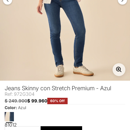
Jeans Skinny con Stretch Premium - Azul
Ref: 972G304
$ 249.900
$ 99.960
60% Off
Color:
Azul
8
10
12