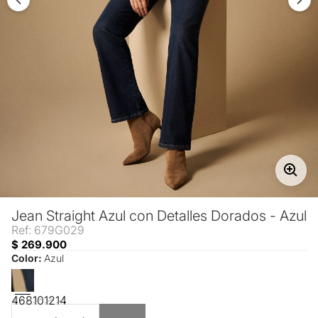
Jean Straight Azul con Detalles Dorados - Azul
Ref: 679G029
$ 269.900
Color:
Azul
4
6
8
10
12
14