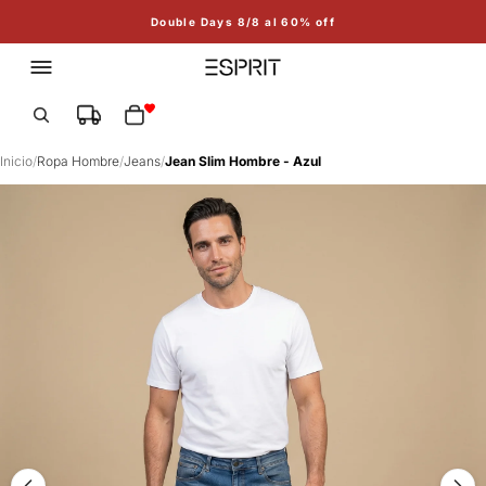
Double Days 8/8 al 60% off
Total de artículos en el carrito: 0
Inicio
/
Ropa Hombre
/
Jeans
/
Jean Slim Hombre - Azul