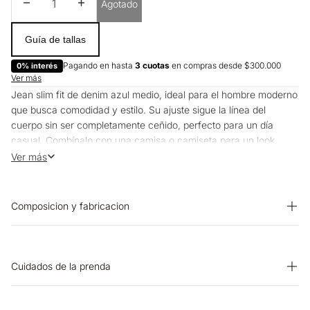
Disminuir cantidad
Aumentar cantidad
Agotado
Guía de tallas
Pagando en hasta
3 cuotas
en compras desde $300.000
0% interés
Ver más
Jean slim fit de denim azul medio, ideal para el hombre moderno
que busca comodidad y estilo. Su ajuste sigue la línea del
cuerpo sin ser completamente ceñido, perfecto para un día
casual. Combínalo con una camisa o camiseta para un look
versátil.
Ver más
Composicion y fabricacion
PRENDA: 68% ALGODON 30% POLIESTER 2% ELASTANO
Cuidados de la prenda
OTROS: Planchar solo por el revés. CUIDADO TEXTIL
PROFESIONAL: No limpieza en seco. OTROS: No remojar.