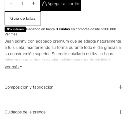
Disminuir cantidad
Aumentar cantidad
Agregar al carrito
Guía de tallas
Pagando en hasta
3 cuotas
en compras desde $300.000
0% interés
Ver más
Jean skinny con acabado premium que se adapta naturalmente
a tu silueta, manteniendo su forma durante todo el día gracias a
su construcción superior. Su corte entallado estiliza la figura
mientras que el denim de alta calidad asegura durabilidad
excepcional, perfecto para crear looks desde la oficina hasta
Ver más
eventos sociales con el mismo nivel de sofisticación.
Composicion y fabricacion
PRENDA: 65% ALGODON 30% POLIESTER 3% RAYON 2%
ELASTANO
Cuidados de la prenda
OTROS: No planchar los accesorios. BLANQUEADO: No usar