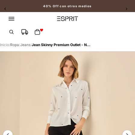
40% Off con otros medios
Slide 2 of 2
Total de artículos en el carrito: 0
Inicio
/
Ropa
/
Jeans
/
Jean Skinny Premium Outlet - Negro