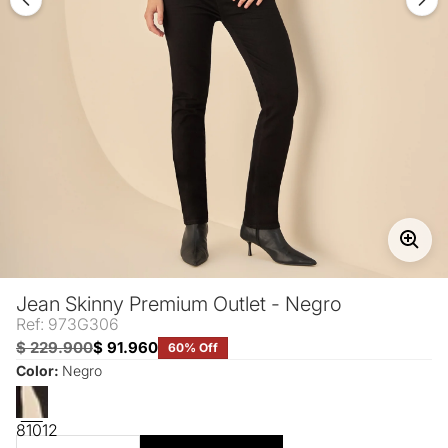
Jean Skinny Premium Outlet - Negro
Ref: 973G306
$ 229.900
$ 91.960
60% Off
Color:
Negro
8
10
12