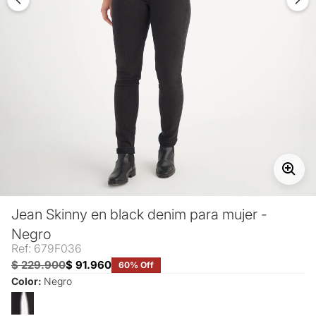
Jean Skinny en black denim para mujer -
Negro
Ref: 679F036
$ 229.900
$ 91.960
60% Off
Color:
Negro