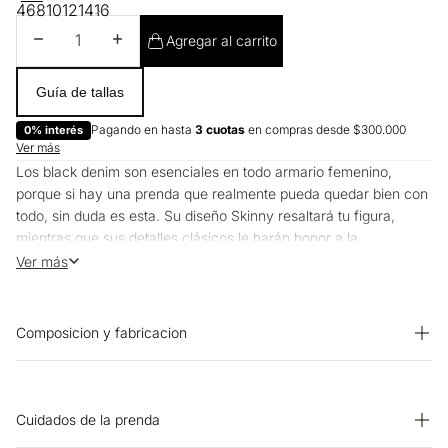
4
6
8
10
12
14
16
Disminuir cantidad
Aumentar cantidad
Agregar al carrito
Guía de tallas
Pagando en hasta
3 cuotas
en compras desde $300.000
0% interés
Ver más
Los black denim son esenciales en todo armario femenino,
porque si hay una prenda que realmente pueda quedar bien con
todo, sin duda es esta. Su diseño Skinny resaltará tu figura,
mientras que sus detalles clásicos le harán honor a la
practicidad que siempre ha distinguido a los buenos jeans.
Ver más
Composicion y fabricacion
PRENDA: 66% ALGODON 29% POLIESTER 4% VISCOSA 1%
ELASTANO
Cuidados de la prenda