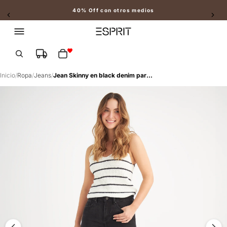
40% Off con otros medios
Slide 2 of 2
Total de artículos en el carrito: 0
Inicio
/
Ropa
/
Jeans
/
Jean Skinny en black denim para mujer - Negro