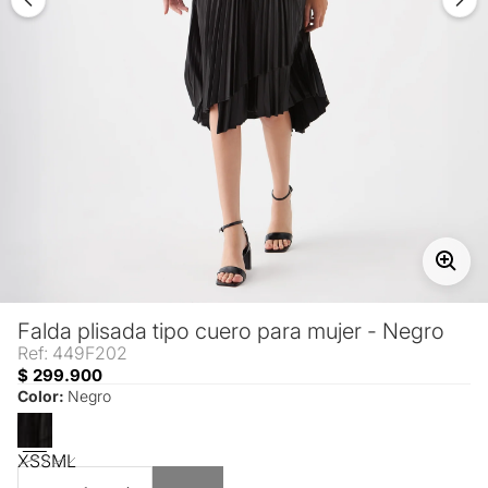
Falda plisada tipo cuero para mujer - Negro
Ref: 449F202
$ 299.900
Color:
Negro
XS
S
M
L