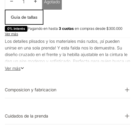
Disminuir cantidad
Aumentar cantidad
Agotado
Guía de tallas
Pagando en hasta
3 cuotas
en compras desde $300.000
0% interés
Ver más
Los detalles plisados y los materiales más rudos, ¡sí pueden
unirse en una sola prenda! Y esta falda nos lo demuestra. Su
diseño cruzado en el frente y la hebilla ajustable en la cintura le
dan un aire moderno y sofisticado. Perfecta para quien busca un
look que combina lo clásico con un toque de rebeldía.
Ver más
Composicion y fabricacion
Prenda: 95% Poliester 5% Elastano
Cuidados de la prenda
PLANCHADO: Planchar a una temperatura máxima de la base
de 110 ºC, sin vapor. Planchar con vapor puede causar daño