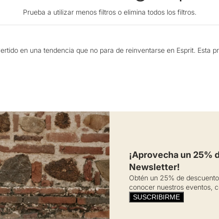
Prueba a utilizar menos filtros o
elimina todos los filtros
.
rtido en una tendencia que no para de reinventarse en Esprit. Esta pre
ás usarlos en diversas ocasiones, desde una reunión familiar hasta un 
 propuestas contamos con pantalones tipo chino, wide leg, leggings, e
infinitas combinaciones; por eso hemos refrescado su diseño a partir 
talles le aportarán un aire más moderno a esta pieza.
serán tu match perfecto ¡Encuentra outfits memorables en Esprit!
¡Aprovecha un 25% de
Newsletter!
Obtén un 25% de descuento 
conocer nuestros eventos, c
SUSCRIBIRME