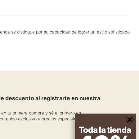
nda se distingue por su capacidad de lograr un estilo sofisticado
día en la oficina. Los tenemos en diferentes siluetas tanto ajustadas
ntre otros.
de pinzas marcadas, cinturones decorativos, cortes verticales,
 descuento al registrarte en nuestra
en tu primera compra y sé el primero en
×
ontenido exclusivo y precios especiales.