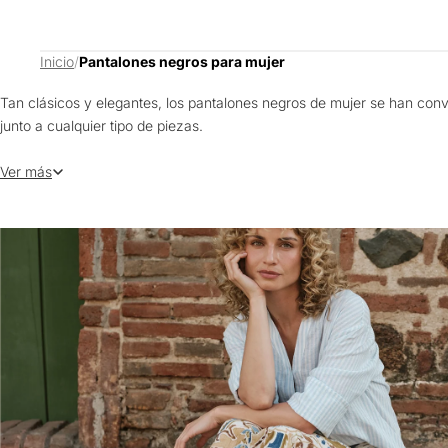
Inicio
/
Pantalones negros para mujer
Tan clásicos y elegantes, los pantalones negros de mujer se han conve
junto a cualquier tipo de piezas.
Pantalones negros de moda
Ver más
Nuestros pantalones negros son atemporales y versátiles, así que podr
como holgadas que se adaptarán muy bien a tu estilo; dentro de estas
Su tonalidad es un básico lleno de oportunidades a la hora de pensar 
ganchos ocultos y múltiples estilos de bolsillos; cada uno de estos de
Dale la bienvenida a los clásicos de siempre con nuevos diseños que 