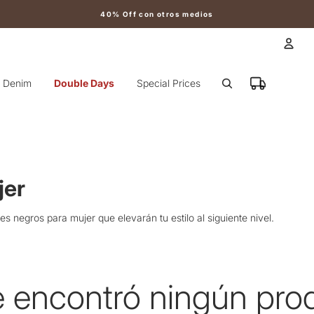
40% Off con otros medios
Cuen
Denim
Double Days
Special Prices
Otr
jer
s negros para mujer que elevarán tu estilo al siguiente nivel.
 encontró ningún pro