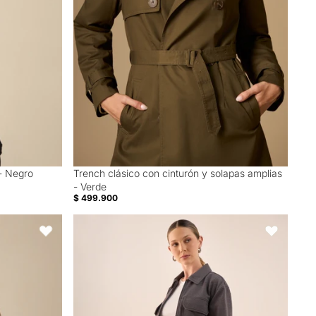
- Negro
Trench clásico con cinturón y solapas amplias
- Verde
$ 499.900
r - Beige
Chaqueta Negra con Cremallera y Bolsillos - Negro
Favoritos
Favoritos