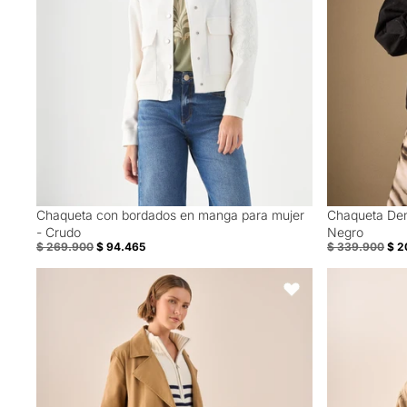
Chaqueta con bordados en manga para mujer
Chaqueta Den
40% Off
Special Prices
- Crudo
Negro
$ 269.900
$ 94.465
$ 339.900
$ 2
Abrigo Liviano Café Siena Doble Botonadura - Café
Chaqueta Beig
Favoritos