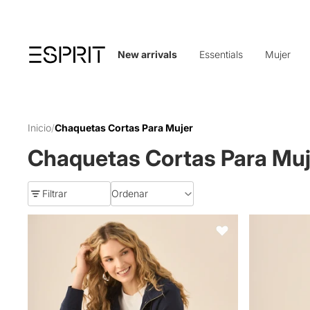
New arrivals
Essentials
Mujer
Inicio
/
Chaquetas Cortas Para Mujer
Chaquetas Cortas Para Muj
Filtrar
Ordenar
Chaqueta con capucha para mujer - Azul
Chaqueta con
Favoritos