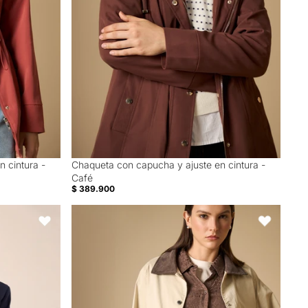
 cintura -
Chaqueta con capucha y ajuste en cintura -
Café
$ 389.900
ior - Azul
Chaqueta de largo medio en algodón con elastano - 
Favoritos
Favoritos