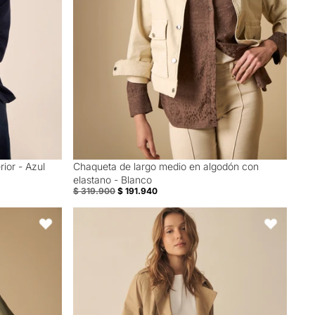
Chaqueta de largo medio en algodón con
rior - Azul
40% Off
elastano - Blanco
$ 319.900
$ 191.940
 largo medio - Verde
Trench Azul Bahía con Cinturón Ajustable - Café
Favoritos
Favoritos