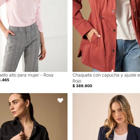
uello alto para mujer - Rosa
Chaqueta con capucha y ajuste en
6.465
Rojo
$ 389.900
im Negro con Micro Brillos - Negro
Blazer Azul Oscuro con Forro Inter
Favoritos