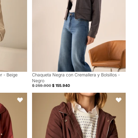
r - Beige
Chaqueta Negra con Cremallera y Bolsillos -
40% Off
Negro
$ 259.900
$ 155.940
 cintura - Rojo
Chaqueta con capucha y ajuste en cintura - Café
Favoritos
Favoritos