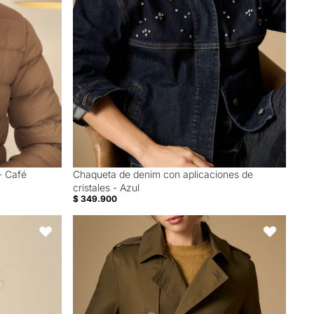
- Café
Chaqueta de denim con aplicaciones de
cristales - Azul
$ 349.900
- Negro
Trench clásico con cinturón y solapas amplias - Verd
Favoritos
Favoritos