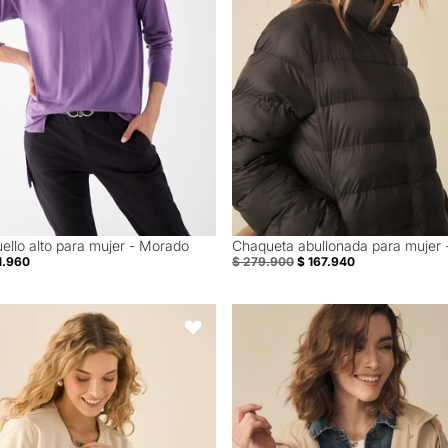
uello alto para mujer - Morado
Chaqueta abullonada para mujer 
40% Off
1.960
$ 279.900
$ 167.940
a tipo suede para mujer - Beige
Chaqueta con capucha para muje
Favoritos