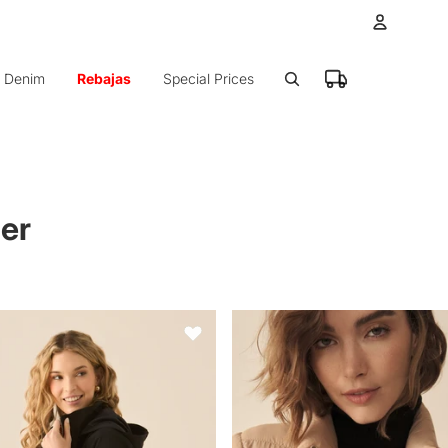
Cuenta
Denim
Rebajas
Special Prices
Otras op
Ped
er
 capucha para mujer - Negro
Chaqueta abullonada para mujer 
Favoritos