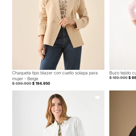
Chaqueta tipo blazer con cuello solapa para
Buzo tejido c
50% Off
Special Prices
$ 189.900
$ 6
mujer - Beige
$ 389.900
$ 194.950
Chaqueta con bordados en manga para mujer - Crudo
Chaqueta Den
Favoritos