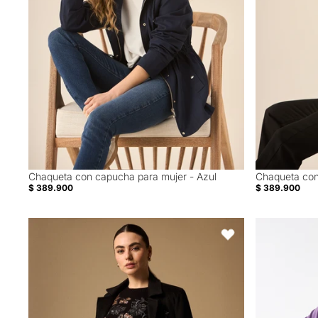
Chaqueta con capucha para mujer - Azul
Chaqueta con
$ 389.900
$ 389.900
Abrigo Negro Largo con Solapas Clásicas - Negro
Buzo tejido c
Favoritos