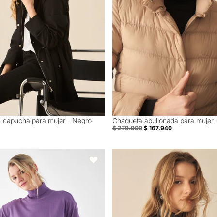
 capucha para mujer - Negro
Chaqueta abullonada para mujer 
40% Off
$ 279.900
$ 167.940
uello alto para mujer - Morado
Chaqueta abullonada para mujer 
Favoritos