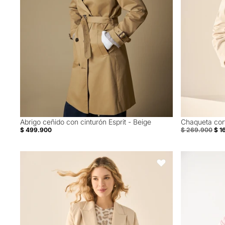
Abrigo ceñido con cinturón Esprit - Beige
Chaqueta cort
40% Off
$ 499.900
$ 269.900
$ 1
Chaqueta tipo blazer con cuello solapa para mujer - Beige
Buzo tejido cu
Favoritos