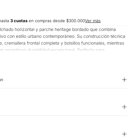
hasta
3 cuotas
en compras desde $300.000
Ver más
lchado horizontal y parche heritage bordado que combina
tivo con estilo urbano contemporáneo. Su construcción técnica
, cremallera frontal completa y bolsillos funcionales, mientras
m garantizan durabilidad excepcional. Perfecta para
e buscan versatilidad desde reuniones casuales hasta fines de
se effortlessly a cualquier clima variable de la ciudad.
on
NCHADO: Planchar a una temperatura máxima de la base de
char los accesorios. LAVADO: Temperatura máxima de lavado
 CUIDADO TEXTIL PROFESIONAL: No limpieza en seco.
edero a la sombra. BLANQUEADO: No usar blanqueador.