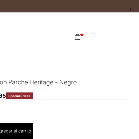
ta
Total de artículos en el carrito: 0
as opciones de inicio de sesión
Pedidos
Perfil
con Parche Heritage - Negro
65
Special Prices
cantidad
gregar al carrito