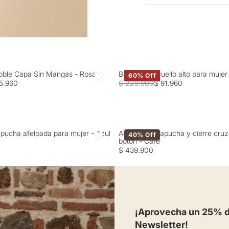
Entrega estimada de 7 a 
SECADO: No secar en má
por el revés.
oble Capa Sin Mangas - Rosa
Buzo tejido cuello alto para muje
60% Off
Favoritos
5.960
$ 229.900
$ 91.960
pucha afelpada para mujer - Azul
Abrigo con capucha y cierre cru
40% Off
Favoritos
botón - Café
$ 439.900
¡Aprovecha un 25% de
Newsletter!