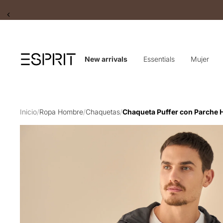
Slide 2 of 2
New arrivals
Essentials
Mujer
Inicio
/
Ropa Hombre
/
Chaquetas
/
Chaqueta Puffer con Parche H