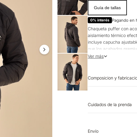
Guía de tallas
0% interés
Pagando en 
Chaqueta puffer con aco
aislamiento térmico efec
incluye capucha ajustable
que los acabados premiu
profesionales urbanos qu
Ver más
semana activos, adaptándo
Composicion y fabricaci
PRENDA: 100% NYLON
Cuidados de la prenda
OTROS: No remojar. PLA
150 ºC. OTROS: No plan
40 ºC. Proceso normal.
Envío
SECADO: Secado en tend