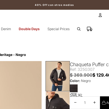
40% Off con otros medios
Cuen
Denim
Double Days
Special Prices
Otr
eritage - Negro
Chaqueta Puffer 
Ref: 325G307
$ 369.900
$ 129.4
Color:
Negro
S
M
L
XL
Disminuir cantidad
Aumentar 
A