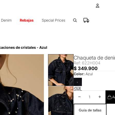
Cuenta
Denim
Rebajas
Special Prices
Otras op
Ped
aciones de cristales - Azul
Chaqueta de denim
Ref: 622H004
$ 349.900
Color:
Azul
S
M
L
Disminuir cantidad
Aumentar 
A
Guía de tallas