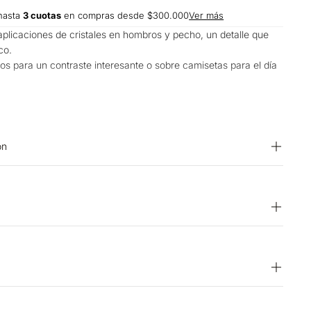
hasta
3 cuotas
en compras desde $300.000
Ver más
licaciones de cristales en hombros y pecho, un detalle que
co.
os para un contraste interesante o sobre camisetas para el día
suales o cuando quieres un toque más llamativo.
on
Elastano
S: No retorcer ni exprimir. LAVADO: Lavar a mano.
 ºC. BLANQUEADO: No usar blanqueador. PLANCHADO: No
ecar en máquina. SECADO: Secado extendido por
bra. OTROS: Lavar separadamente. CUIDADO TEXTIL
15 días hábiles
za en seco.