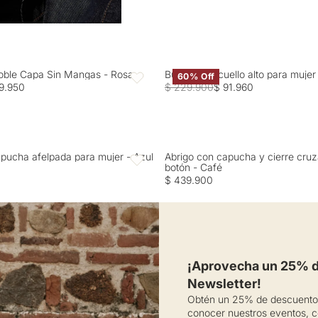
oble Capa Sin Mangas - Rosa
Buzo tejido cuello alto para muje
60% Off
Favoritos
9.950
$ 229.900
$ 91.960
pucha afelpada para mujer - Azul
Abrigo con capucha y cierre cru
Favoritos
botón - Café
$ 439.900
¡Aprovecha un 25% de
Newsletter!
Obtén un 25% de descuento 
conocer nuestros eventos, c