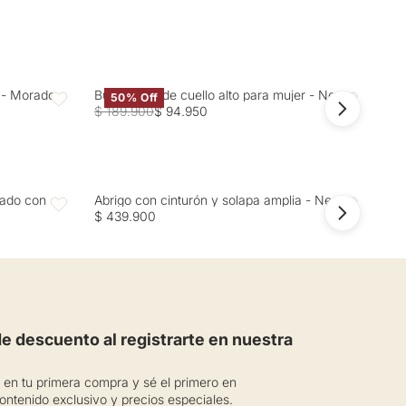
r - Morado
Buzo tejido de cuello alto para mujer - Negro
Cam
50% Off
Favoritos
Favoritos
$ 189.900
$ 94.950
$ 1
zado con
Abrigo con cinturón y solapa amplia - Negro
Abr
Favoritos
Favoritos
$ 439.900
$ 4
 descuento al registrarte en nuestra
en tu primera compra y sé el primero en
ontenido exclusivo y precios especiales.