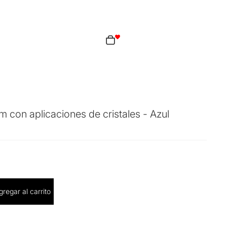
Total de artículos en el carrito: 0
ciones de inicio de sesión
idos
Perfil
 con aplicaciones de cristales - Azul
cantidad
gregar al carrito