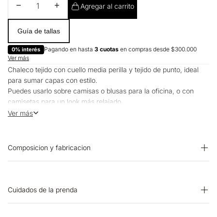
Disminuir cantidad
Aumentar cantidad
Agregar al carrito
Guía de tallas
Pagando en hasta
3 cuotas
en compras desde $300.000
0% interés
Ver más
Chaleco tejido con cuello media perilla y tejido de punto, ideal
para sumar capas con estilo.
Puedes usarlo sobre camisas o blusas para la oficina, o con
camisetas para un look más relajado.
Ideal para días frescos o espacios más fríos.
Ver más
Composicion y fabricacion
Prenda: 60% Algodon 40% Acrilico
Cuidados de la prenda
PLANCHADO: No planchar. OTROS: No remojar. CUIDADO