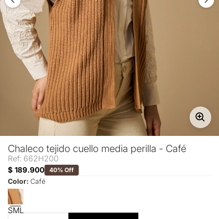
Chaleco tejido cuello media perilla - Café
Ref: 662H200
$ 189.900
40% Off
Color:
Café
S
M
L