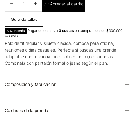
Disminuir cantidad
Aumentar cantidad
Agregar al carrito
Guía de tallas
Pagando en hasta
3 cuotas
en compras desde $300.000
0% interés
Ver más
Polo de fit regular y silueta clásica, cómoda para oficina,
reuniones o días casuales. Perfecta si buscas una prenda
adaptable que funciona tanto sola como bajo chaquetas.
Combínala con pantalón formal o jeans según el plan.
Composicion y fabricacion
Prenda: 96% Algodon 4% Elastano
Cuidados de la prenda
OTROS: No retorcer ni exprimir. SECADO: No secar en máquina.
LAVADO: Temperatura máxima de lavado 30 ºC. Proceso muy