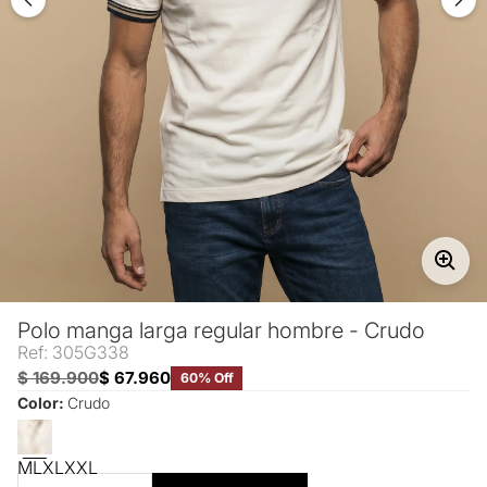
Polo manga larga regular hombre - Crudo
Ref: 305G338
$ 169.900
$ 67.960
60% Off
Color:
Crudo
M
L
XL
XXL