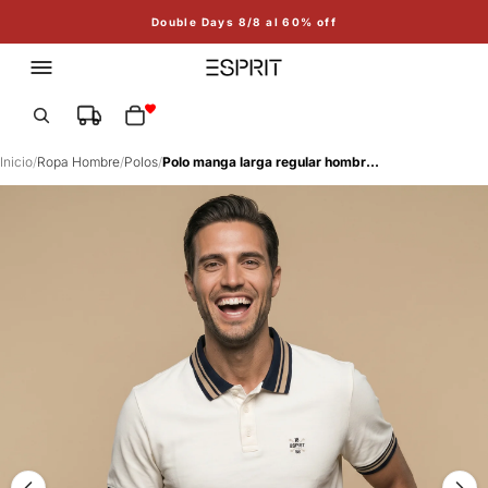
Double Days 8/8 al 60% off
Total de artículos en el carrito: 0
Inicio
/
Ropa Hombre
/
Polos
/
Polo manga larga regular hombre - Crudo