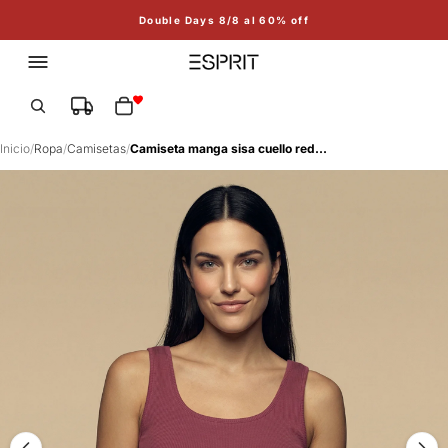
Double Days 8/8 al 60% off
Total de artículos en el carrito: 0
Inicio
/
Ropa
/
Camisetas
/
Camiseta manga sisa cuello redondo largo extendido - Rojo