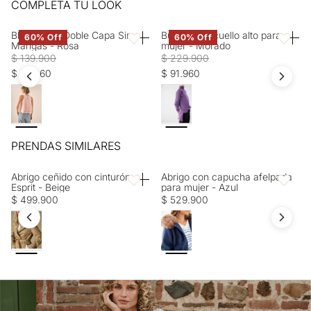
Entrega estimada de 7 a 15 días hábiles
COMPLETA TU LOOK
SECADO: No secar en máquina. OTROS: Lavar separadamente.
SECADO: Secado extendido por escurrimiento a la sombra.
Blusa Rosa Doble Capa Sin
Buzo tejido cuello alto para
60% Off
60% Off
Favoritos
Favorito
Mangas - Rosa
mujer - Morado
$ 139.900
$ 229.900
$ 55.960
$ 91.960
PRENDAS SIMILARES
Abrigo ceñido con cinturón
Abrigo con capucha afelpada
Favoritos
Favorito
Esprit - Beige
para mujer - Azul
$ 499.900
$ 529.900