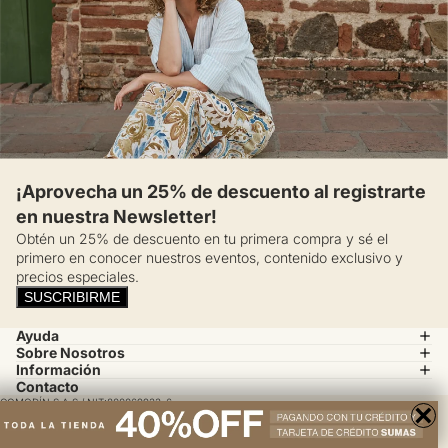
¡Aprovecha un 25% de descuento al registrarte
en nuestra Newsletter!
Obtén un 25% de descuento en tu primera compra y sé el
primero en conocer nuestros eventos, contenido exclusivo y
precios especiales.
SUSCRIBIRME
Ayuda
Sobre Nosotros
Información
Contacto
COMODÍN S.A.S / NIT:800069933-6
×
Calle 14 # 52 A 37 Medellín, Colombia
servicioalcliente@esprit.com.co
© 2025 ESPRIT, todos los derechos reservados