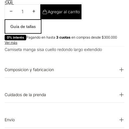
S
M
L
Disminuir cantidad
Aumentar cantidad
Agregar al carrito
Guía de tallas
Pagando en hasta
3 cuotas
en compras desde $300.000
0% interés
Ver más
Camiseta manga sisa cuello redondo largo extendido
Composicion y fabricacion
Prenda: 96% Algodon 4% Elastano
Cuidados de la prenda
OTROS: No retorcer ni exprimir. LAVADO: Lavar a mano.
Temperatura máxima 40 ºC. PLANCHADO: No planchar.
BLANQUEADO: No usar blanqueador. CUIDADO TEXTIL
Envío
PROFESIONAL: No limpieza en seco. OTROS: No remojar.