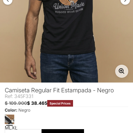
Camiseta Regular Fit Estampada - Negro
Ref: 345F331
$ 109.900
$ 38.465
Special Prices
Color:
Negro
M
L
XL