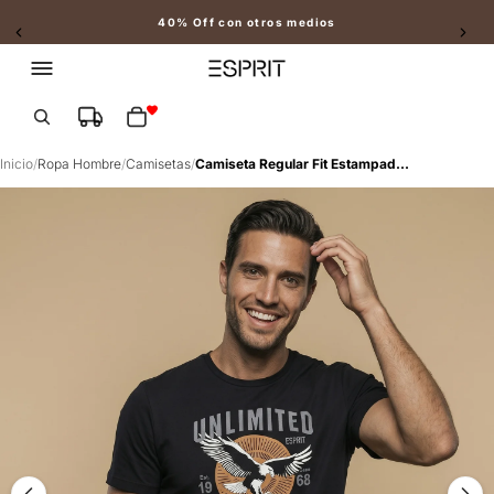
40% Off con otros medios
Slide 2 of 2
Total de artículos en el carrito: 0
Inicio
/
Ropa Hombre
/
Camisetas
/
Camiseta Regular Fit Estampada - Negro