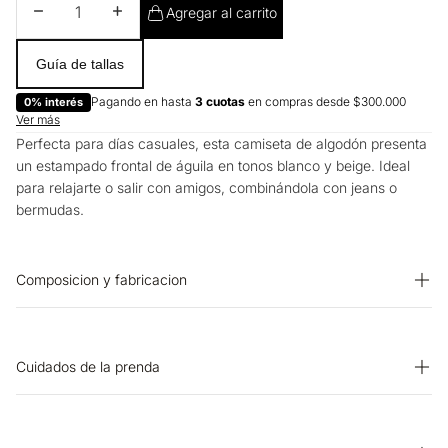
Disminuir cantidad
Aumentar cantidad
Agregar al carrito
Guía de tallas
Pagando en hasta
3 cuotas
en compras desde $300.000
0% interés
Ver más
Perfecta para días casuales, esta camiseta de algodón presenta
un estampado frontal de águila en tonos blanco y beige. Ideal
para relajarte o salir con amigos, combinándola con jeans o
bermudas.
Composicion y fabricacion
Prenda: 100% Algodon
Cuidados de la prenda
SECADO: No secar en máquina. LAVADO: Temperatura máxima
de lavado 30 ºC. Proceso muy moderado. SECADO: Secado en