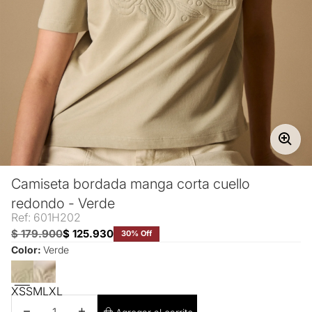
Camiseta bordada manga corta cuello
redondo - Verde
Ref: 601H202
$ 179.900
$ 125.930
30% Off
Color:
Verde
XS
S
M
L
XL
Disminuir cantidad
Aumentar cantidad