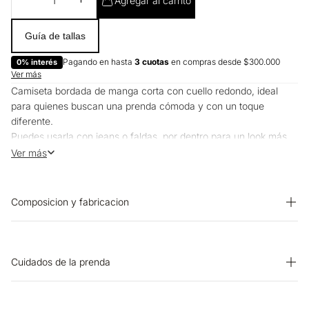
Agregar al carrito
Guía de tallas
Pagando en hasta
3 cuotas
en compras desde $300.000
0% interés
Ver más
Camiseta bordada de manga corta con cuello redondo, ideal
para quienes buscan una prenda cómoda y con un toque
diferente.
Puedes usarla con jeans o faldas, por dentro para un look más
pulido o suelta para algo relajado.
Ver más
Funciona para la oficina o planes casuales.
Composicion y fabricacion
Prenda: 100% Algodon
Cuidados de la prenda
SECADO: Secado en tendedero a la sombra. OTROS: No
remojar. OTROS: Lavar separadamente. OTROS: No planchar