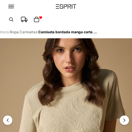
Total de artículos en el carrito: 0
Inicio
/
Ropa
/
Camisetas
/
Camiseta bordada manga corta cuello redondo - Verde