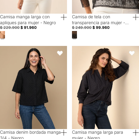
Camisa manga larga con
Camisa de tela con
60% Off
60% Off
apliques para mujer - Negro
transparencia para mujer -
$ 229.900
$ 91.960
$ 249.900
$ 99.960
Negro
Camisa denim bordada manga 3/4 - Negro
Camisa manga larga para mujer -
Favoritos
Favori
Camisa denim bordada manga
Camisa manga larga para
60% Off
Special Prices
3/4 - Negro
mujer - Negro