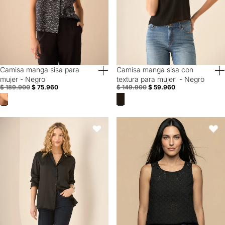
Camisa manga sisa para
Camisa manga sisa con
60% Off
60% Off
mujer - Negro
textura para mujer - Negro
$ 189.900
$ 75.960
$ 149.900
$ 59.960
Camisa tipo satín con cuello clásico para mujer - Negro
Camisa manga sisa de tejido con 
Favoritos
Favori