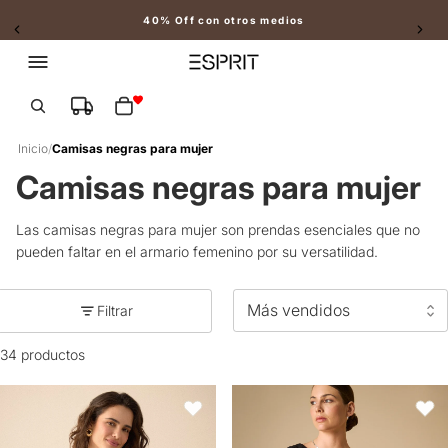
40% Off con otros medios
Slide 2 of 2
Total de artículos en el carrito: 0
Inicio
/
Camisas negras para mujer
Camisas negras para mujer
Las camisas negras para mujer son prendas esenciales que no
pueden faltar en el armario femenino por su versatilidad.
Filtrar
34 productos
Camisa clásica manga larga para mujer - Negro
Camisa manga corta cuello en V s
Favoritos
Favori