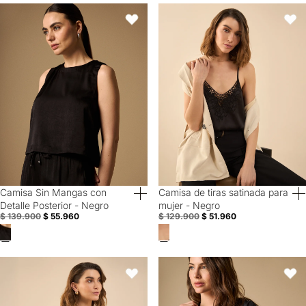
Camisa Sin Mangas con Detalle Posterior - Negro
Camisa de tiras satinada para mu
Favoritos
Favori
Camisa Sin Mangas con
Camisa de tiras satinada para
60% Off
60% Off
Detalle Posterior - Negro
mujer - Negro
$ 139.900
$ 55.960
$ 129.900
$ 51.960
Camisa manga sisa para mujer - Negro
Camisa camisera manga corta text
Favoritos
Favori