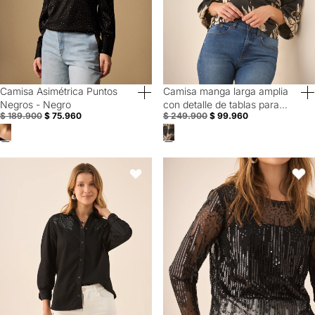
Camisa Asimétrica Puntos
Camisa manga larga amplia
60% Off
60% Off
Negros - Negro
con detalle de tablas para
$ 189.900
$ 75.960
$ 249.900
$ 99.960
mujer - Negro
Camisa manga larga con apliques para mujer - Negro
Camisa de tela con transparencia
Favoritos
Favori