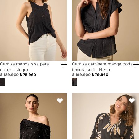
Camisa manga sisa para
Camisa camisera manga corta
60% Off
60% Off
mujer - Negro
textura sutil - Negro
$ 189.900
$ 75.960
$ 199.900
$ 79.960
Camisa Asimétrica Puntos Negros - Negro
Camisa manga larga amplia con de
Favoritos
Favori