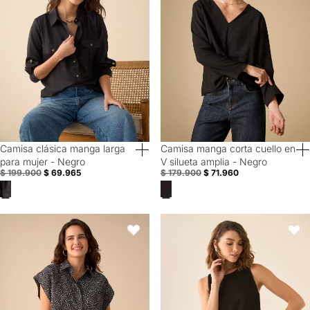
Camisa clásica manga larga
Camisa manga corta cuello en
60% Off
Special Prices
para mujer - Negro
V silueta amplia - Negro
$ 199.900
$ 69.965
$ 179.900
$ 71.960
Camisa manga sisa para mujer - Negro
Camisa manga sisa con textura p
Favoritos
Favori