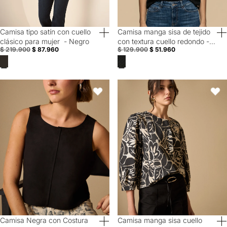
Camisa tipo satín con cuello
Camisa manga sisa de tejido
60% Off
60% Off
clásico para mujer - Negro
con textura cuello redondo -
$ 219.900
$ 87.960
$ 129.900
$ 51.960
Negro
Camisa Negra con Costura Central - Negro
Camisa manga sisa cuello redondo
Favoritos
Favori
Camisa Negra con Costura
Camisa manga sisa cuello
60% Off
60% Off