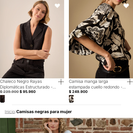
Chaleco Negro Rayas Diplomáticas Estructurado - Negro
Camisa manga larga estampada c
Favoritos
Favori
Chaleco Negro Rayas
Camisa manga larga
60% Off
40% Off
Diplomáticas Estructurado -
estampada cuello redondo -
$ 239.900
$ 95.960
$ 249.900
Negro
Negro
Inicio
/
Camisas negras para mujer