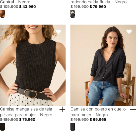
Central - Negro
redondo caída fluida - Negro
$ 109.900
$ 43.960
$ 199.900
$ 79.960
Camisa manga sisa de tela plisada para mujer - Negro
Camisa con bolero en cuello para
Favoritos
Favori
Camisa manga sisa de tela
Camisa con bolero en cuello
60% Off
Special Prices
plisada para mujer - Negro
para mujer - Negro
$ 189.900
$ 75.960
$ 199.900
$ 69.965