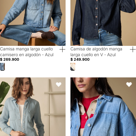
Camisa manga larga cuello
Camisa de algodón manga
40% Off
40% Off
camisero en algodón - Azul
larga cuello en V - Azul
$ 269.900
$ 249.900
Camisa en denim para mujer - Azul
Camisa denim manga larga - Azul
Favoritos
Favori