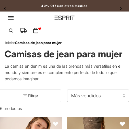
40% Off con otros medios
Slide 2 of 2
Total de artículos en el carrito: 0
Inicio
/
Camisas de jean para mujer
Camisas de jean para mujer
La camisa en denim es una de las prendas más versátiles en el
mundo y siempre es el complemento perfecto de todo lo que
podamos imaginar.
Filtrar
6 productos
Chaleco Denim con Botones de Madera Natural - Azul
Camisa manga sisa escote en V co
Favoritos
Favori