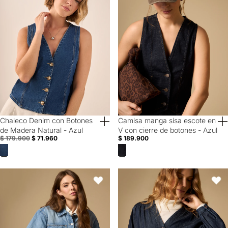
Chaleco Denim con Botones
Camisa manga sisa escote en
60% Off
40% Off
de Madera Natural - Azul
V con cierre de botones - Azul
$ 179.900
$ 71.960
$ 189.900
Camisa manga larga cuello camisero en algodón - Azul
Camisa de algodón manga larga cu
Favoritos
Favori