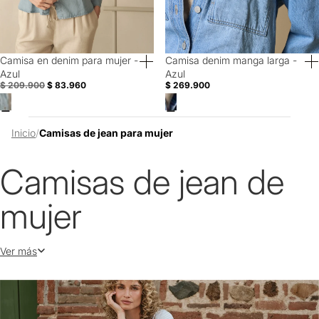
Camisa en denim para mujer -
Camisa denim manga larga -
60% Off
40% Off
Azul
Azul
$ 209.900
$ 83.960
$ 269.900
Inicio
/
Camisas de jean para mujer
Camisas de jean de
mujer
Ver más
Versátiles y prácticas, las camisas en denim de mujer se posicionan
como una de las prendas en tendencia de esta temporada. Por ello,
hemos creado una colección especial en donde encontrarás gran
variedad de siluetas y modelos que renovarán esta icónica pieza de