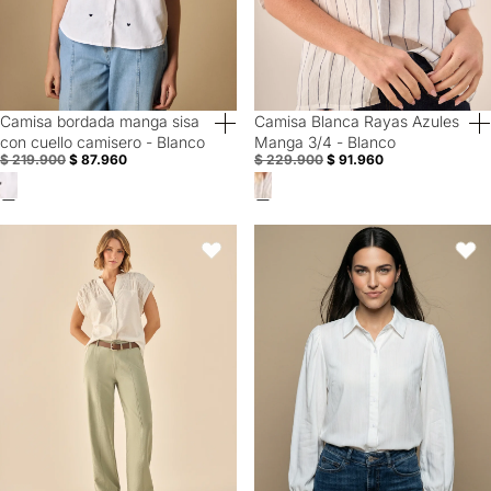
Camisa bordada manga sisa
Camisa Blanca Rayas Azules
60% Off
60% Off
con cuello camisero - Blanco
Manga 3/4 - Blanco
$ 219.900
$ 87.960
$ 229.900
$ 91.960
Blusa con Fruncido y Cuello Mao - Blanco
Camisa manga larga cuello camis
Favoritos
Favori