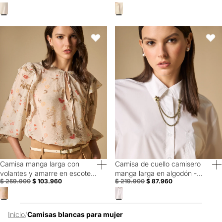
Camisa manga larga con volantes y amarre en escote - Blanco
Camisa de cuello camisero manga
Favoritos
Favori
Camisa manga larga con
Camisa de cuello camisero
60% Off
60% Off
volantes y amarre en escote -
manga larga en algodón -
$ 259.900
$ 103.960
$ 219.900
$ 87.960
Blanco
Blanco
Inicio
/
Camisas blancas para mujer