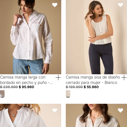
Camisa manga larga con bordado en pecho y puño - Blanco
Camisa manga sisa de diseño cer
Favoritos
Favori
Camisa manga larga con
Camisa manga sisa de diseño
60% Off
60% Off
bordado en pecho y puño -
cerrado para mujer - Blanco
$ 239.900
$ 95.960
$ 139.900
$ 55.960
Blanco
Camisa de cuello neru para mujer - Blanco
Camisa manga larga cuello camiser
Favoritos
Favori