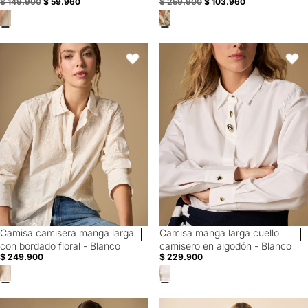
$ 149.900
$ 59.960
$ 259.900
$ 103.960
Camisa camisera manga larga con bordado floral - Blanco
Camisa manga larga cuello camis
Favoritos
Favori
Camisa camisera manga larga
Camisa manga larga cuello
40% Off
40% Off
con bordado floral - Blanco
camisero en algodón - Blanco
$ 249.900
$ 229.900
Camisa manga larga cuello camisero en algodón - Blanco
Camisa manga larga con volumen 