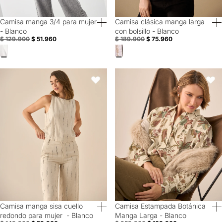
Camisa manga 3/4 para mujer
Camisa clásica manga larga
60% Off
60% Off
- Blanco
con bolsillo - Blanco
$ 129.900
$ 51.960
$ 189.900
$ 75.960
Camisa manga sisa cuello redondo para mujer - Blanco
Camisa Estampada Botánica Mang
Favoritos
Favori
Camisa manga sisa cuello
Camisa Estampada Botánica
60% Off
60% Off
redondo para mujer - Blanco
Manga Larga - Blanco