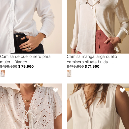
Camisa de cuello neru para
Camisa manga larga cuello
60% Off
60% Off
mujer - Blanco
camisero silueta fluida -
$ 199.900
$ 79.960
$ 179.900
$ 71.960
Blanco
Camisa Bordada con Calados Geométricos - Blanco
Camisa de botones para mujer - 
Favoritos
Favori