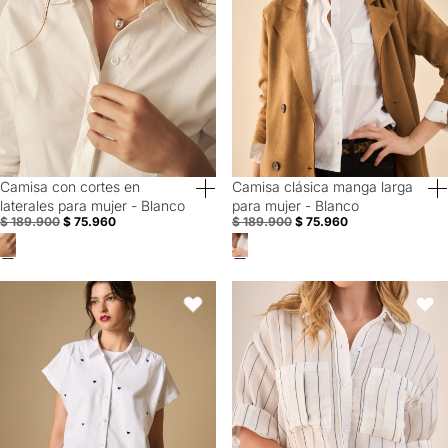
Camisa con cortes en
Camisa clásica manga larga
60% Off
60% Off
laterales para mujer - Blanco
para mujer - Blanco
$ 189.900
$ 75.960
$ 189.900
$ 75.960
Camisa bordada manga sisa con cuello camisero - Blanco
Camisa Blanca Rayas Azules Man
Favoritos
Favori