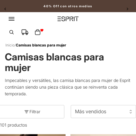
40% Off con otros medios
Slide 2 of 2
Total de artículos en el carrito: 0
Inicio
/
Camisas blancas para mujer
Camisas blancas para
mujer
Impecables y versátiles, las camisa blancas para mujer de Esprit
continúan siendo una pieza clásica que se reinventa cada
temporada.
Filtrar
101 productos