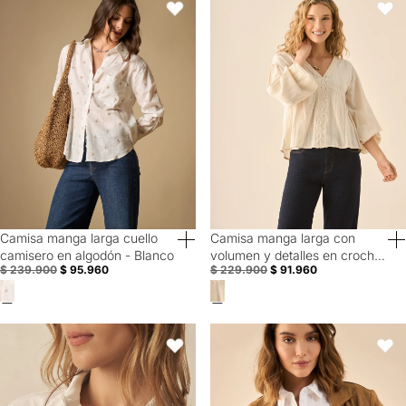
Favoritos
Favori
Camisa manga larga cuello
Camisa manga larga con
60% Off
60% Off
camisero en algodón - Blanco
volumen y detalles en crochet
$ 239.900
$ 95.960
$ 229.900
$ 91.960
para mujer - Blanco
Camisa con cortes en laterales para mujer - Blanco
Camisa clásica manga larga para
Favoritos
Favori