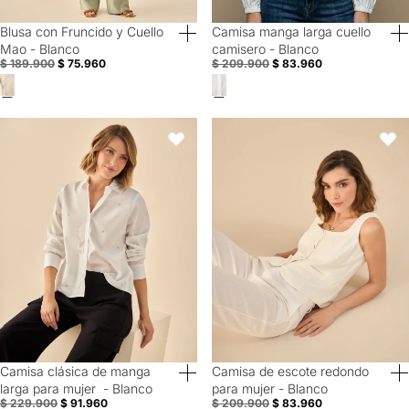
Blusa con Fruncido y Cuello
Camisa manga larga cuello
60% Off
60% Off
Mao - Blanco
camisero - Blanco
$ 189.900
$ 75.960
$ 209.900
$ 83.960
Camisa clásica de manga larga para mujer - Blanco
Camisa de escote redondo para m
Favoritos
Favori
Camisa clásica de manga
Camisa de escote redondo
60% Off
60% Off
larga para mujer - Blanco
para mujer - Blanco
$ 229.900
$ 91.960
$ 209.900
$ 83.960