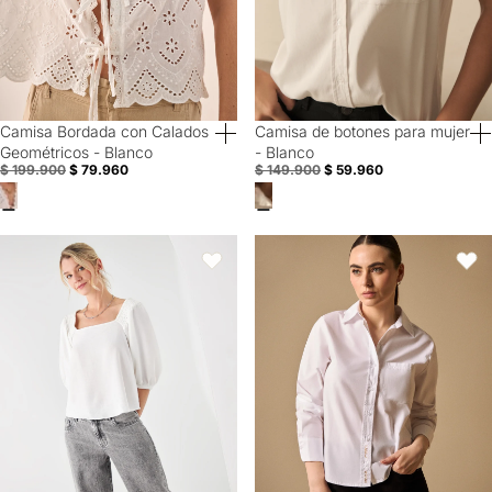
Camisa Bordada con Calados
Camisa de botones para mujer
60% Off
60% Off
Geométricos - Blanco
- Blanco
$ 199.900
$ 79.960
$ 149.900
$ 59.960
Camisa manga 3/4 para mujer - Blanco
Camisa clásica manga larga con bo
Favoritos
Favori