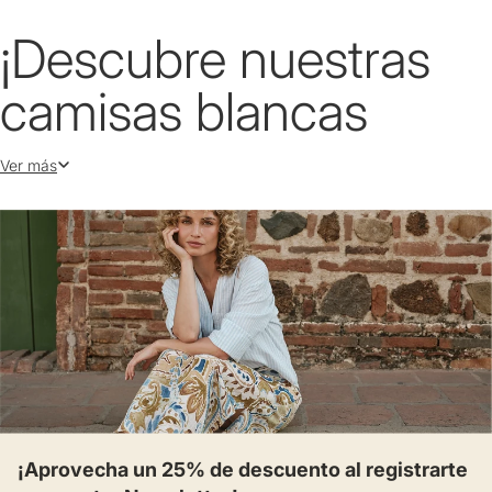
¡Descubre nuestras
camisas blancas
elegantes para mujer!
Ver más
Las camisas blancas de mujer son piezas universales que cuentan
con amplias posibilidades a la hora de combinarlas con otros
elementos, no solo por su simplicidad, sino por todos los patrones y
estilos en los que las podemos encon trar. Por esta razón, en Esprit le
damos un espacio especial a esta prenda de fondo de armario, que
merece toda la atención, ya que resulta ser un salvavidas en
cualquier ocasión.
Dada la versatilidad de las blusas blancas para dama, las opciones
son casi infinitas, de modo que encontrar la adecuada para ti, es
¡Aprovecha un 25% de descuento al registrarte
cuestión del estilo que estés buscando. Por eso, tenemos diferentes