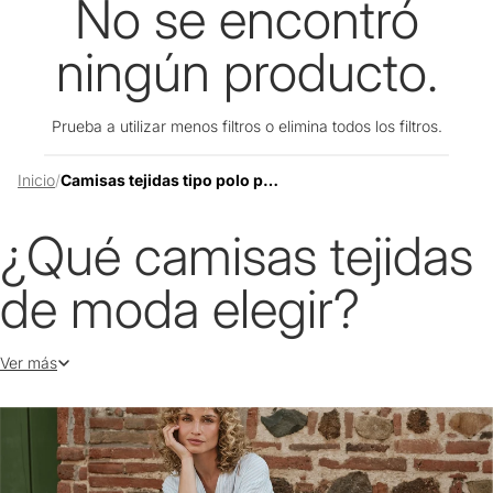
No se encontró
ningún producto.
Prueba a utilizar menos filtros o
elimina todos los filtros
.
Inicio
/
Camisas tejidas tipo polo para mujer
¿Qué camisas tejidas
de moda elegir?
Ver más
Para esta temporada no hay nada mejor que elegir nuestras camisas
tejidas tipo polo para mujer, prendas que encuentran el equilibrio
perfecto entre el verdadero estilo y la comodidad, gracias a que
están confeccionadas con fibras y texturas suaves.