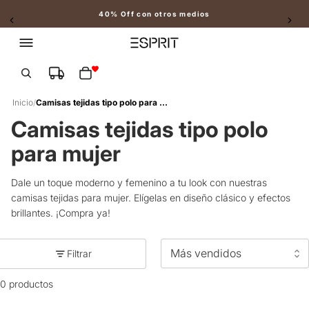
40% Off con otros medios
Slide 2 of 2
Total de artículos en el carrito: 0
Inicio
/
Camisas tejidas tipo polo para mujer
Camisas tejidas tipo polo
para mujer
Dale un toque moderno y femenino a tu look con nuestras
camisas tejidas para mujer. Elígelas en diseño clásico y efectos
brillantes. ¡Compra ya!
Filtrar
0 productos