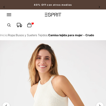
40% Off con otros medios
Slide 2 of 2
Total de artículos en el carrito: 0
Inicio
/
Ropa
/
Busos y Sueters Tejidos
/
Camisa tejida para mujer - Crudo