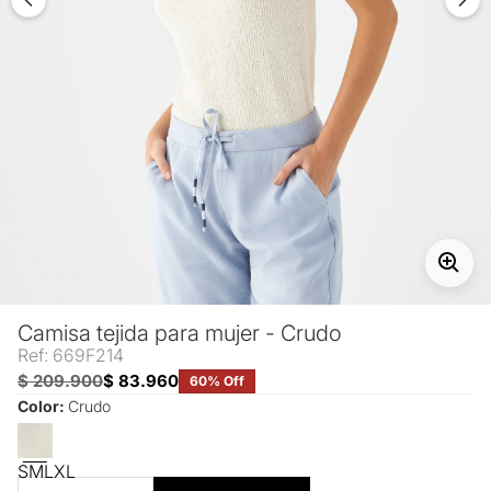
Camisa tejida para mujer - Crudo
Ref: 669F214
$ 209.900
$ 83.960
60% Off
Color:
Crudo
S
M
L
XL