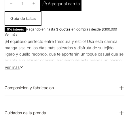
Disminuir cantidad
Aumentar cantidad
Agregar al carrito
Guía de tallas
Pagando en hasta
3 cuotas
en compras desde $300.000
0% interés
Ver más
¡El equilibrio perfecto entre frescura y estilo! Usa esta camisa
manga sisa en los días más soleados y disfruta de su tejido
ligero y cuello redondo, que te aportarán un toque casual que se
adapta a cualquier ocasión, haciendo de esta prenda un básico
imprescindible en tu armario.
Ver más
Composicion y fabricacion
PRENDA: 98% ALGODON 2% LUREX
Cuidados de la prenda
SECADO: Secado extendido por escurrimiento a la sombra.