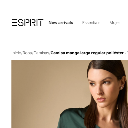
New arrivals
Essentials
Mujer
Inicio
/
Ropa
/
Camisas
/
Camisa manga larga regular poliéster -