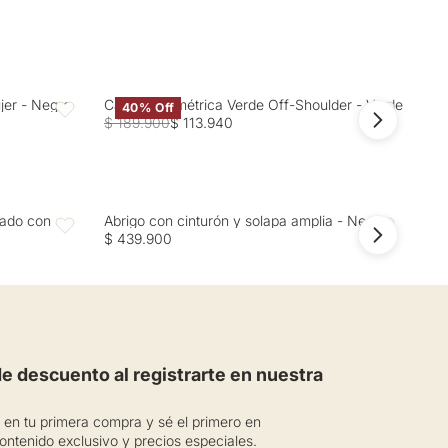
ujer - Negro
Camisa Asimétrica Verde Off-Shoulder - Verde
Cam
40% Off
Favoritos
Favoritos
$ 189.900
$ 113.940
$ 2
zado con
Abrigo con cinturón y solapa amplia - Negro
Abr
Favoritos
Favoritos
$ 439.900
$ 4
 descuento al registrarte en nuestra
en tu primera compra y sé el primero en
ontenido exclusivo y precios especiales.