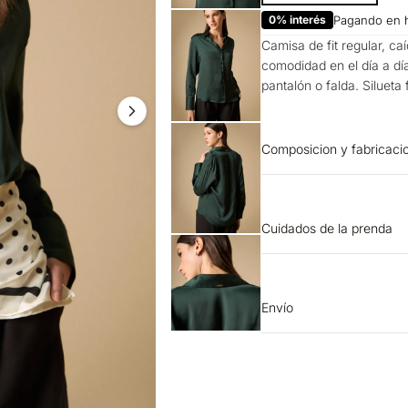
0% interés
Pagando en 
Camisa de fit regular, ca
comodidad en el día a dí
pantalón o falda. Silueta 
Composicion y fabricaci
Prenda: 100% Poliester
Cuidados de la prenda
OTROS: Lavar separadam
sombra. OTROS: No rem
blanqueador. CUIDADO T
Envío
mano. Temperatura máxi
Entrega estimada de 7 a 
en máquina.