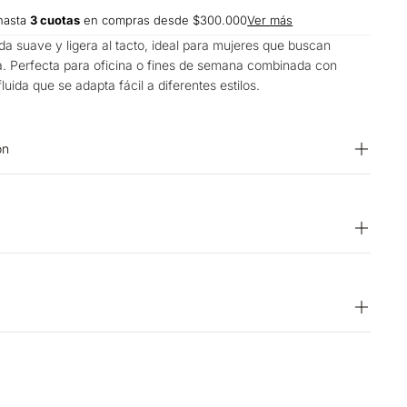
hasta
3 cuotas
en compras desde $300.000
Ver más
ída suave y ligera al tacto, ideal para mujeres que buscan
a. Perfecta para oficina o fines de semana combinada con
fluida que se adapta fácil a diferentes estilos.
on
ente. SECADO: Secado extendido por escurrimiento a la
ojar. PLANCHADO: No planchar. BLANQUEADO: No usar
EXTIL PROFESIONAL: No limpieza en seco. LAVADO: Lavar a
ma 40 ºC. OTROS: No retorcer ni exprimir. SECADO: No secar
15 días hábiles