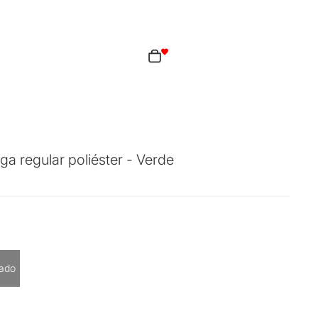
Total de artículos en el carrito: 0
ciones de inicio de sesión
idos
Perfil
a regular poliéster - Verde
cantidad
ado