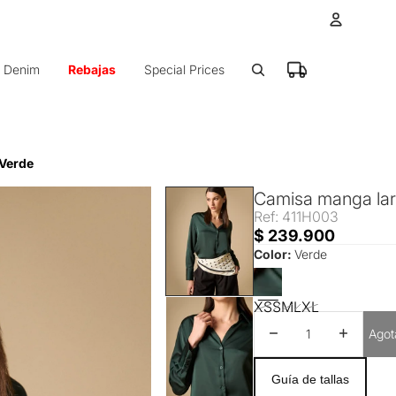
Cuenta
Denim
Rebajas
Special Prices
Otras op
Ped
 Verde
Camisa manga larg
Ref: 411H003
$ 239.900
Color:
Verde
XS
S
M
L
XL
Disminuir cantidad
Aumentar 
Agot
Guía de tallas