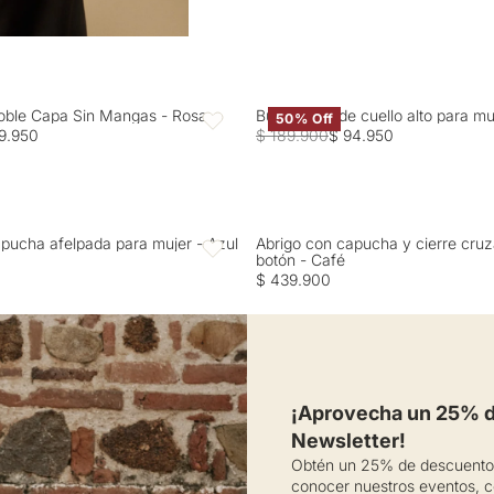
oble Capa Sin Mangas - Rosa
Buzo tejido de cuello alto para m
50% Off
Favoritos
9.950
$ 189.900
$ 94.950
pucha afelpada para mujer - Azul
Abrigo con capucha y cierre cru
Favoritos
botón - Café
$ 439.900
¡Aprovecha un 25% de
Newsletter!
Obtén un 25% de descuento 
conocer nuestros eventos, c