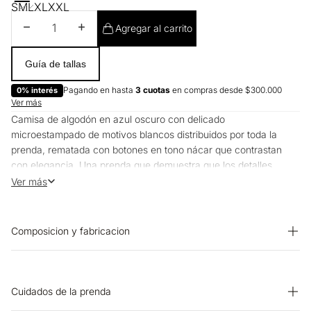
S
M
L
XL
XXL
Disminuir cantidad
Aumentar cantidad
Agregar al carrito
Guía de tallas
Pagando en hasta
3 cuotas
en compras desde $300.000
0% interés
Ver más
Camisa de algodón en azul oscuro con delicado
microestampado de motivos blancos distribuidos por toda la
prenda, rematada con botones en tono nácar que contrastan
con elegancia. Una prenda que demuestra que los detalles
pequeños generan el mayor impacto.
Ver más
¿Cómo se siente?
El tejido de algodón ofrece un tacto suave y ligeramente
Composicion y fabricacion
texturizado que resulta agradable desde el primer uso. Su peso
ligero permite llevarla con comodidad durante todo el día,
PRENDA: 60% POLIESTER 40% ALGODON
mientras que la superficie con micromovitos aporta una
dimensión visual rica y sofisticada al tacto.
Cuidados de la prenda