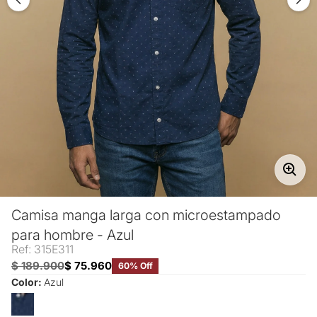
Camisa manga larga con microestampado
para hombre - Azul
Ref: 315E311
$ 189.900
$ 75.960
60% Off
Color:
Azul