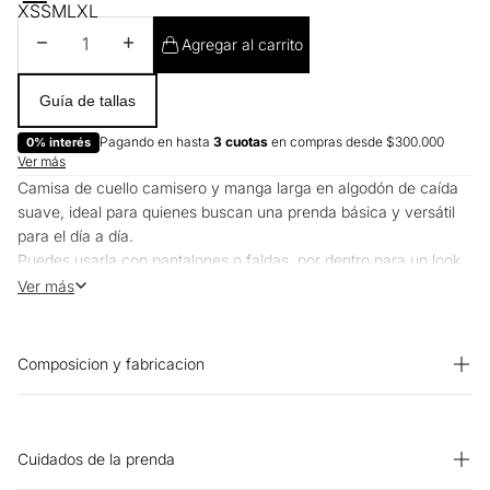
XS
S
M
L
XL
Disminuir cantidad
Aumentar cantidad
Agregar al carrito
Guía de tallas
Pagando en hasta
3 cuotas
en compras desde $300.000
0% interés
Ver más
Camisa de cuello camisero y manga larga en algodón de caída
suave, ideal para quienes buscan una prenda básica y versátil
para el día a día.
Puedes usarla con pantalones o faldas, por dentro para un look
más pulido o suelta para algo más relajado.
Ver más
Composicion y fabricacion
Prenda: 100% Algodon
Cuidados de la prenda