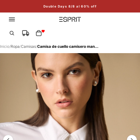
Double Days 8/8 al 60% off
Total de artículos en el carrito: 0
Inicio
/
Ropa
/
Camisas
/
Camisa de cuello camisero manga larga en algodón - Blanco