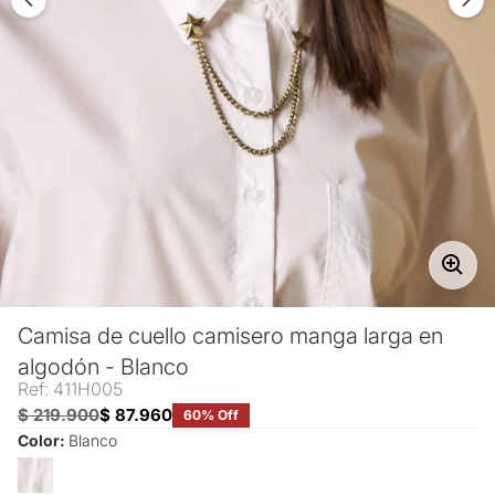
Camisa de cuello camisero manga larga en
algodón - Blanco
Ref: 411H005
$ 219.900
$ 87.960
60% Off
Color:
Blanco