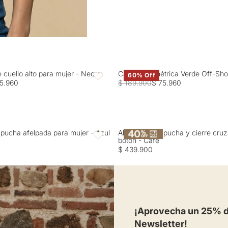
e cuello alto para mujer - Negro
Camisa Asimétrica Verde Off-Sho
60% Off
Favoritos
5.960
$ 189.900
$ 75.960
pucha afelpada para mujer - Azul
Abrigo con capucha y cierre cru
Favoritos
botón - Café
$ 439.900
¡Aprovecha un 25% de
Newsletter!