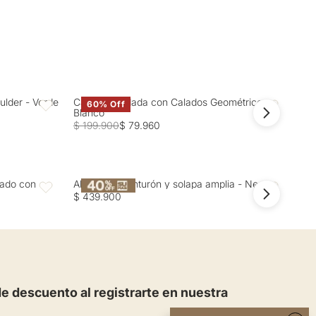
ulder - Verde
Camisa Bordada con Calados Geométricos -
Cam
60% Off
Favoritos
Favoritos
Blanco
Gri
$ 199.900
$ 79.960
$ 2
zado con
Abrigo con cinturón y solapa amplia - Negro
Abr
Favoritos
Favoritos
$ 439.900
$ 4
 descuento al registrarte en nuestra