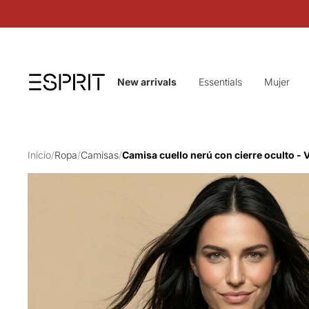
New arrivals
Essentials
Mujer
Inicio
/
Ropa
/
Camisas
/
Camisa cuello nerú con cierre oculto - 