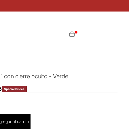
ta
Total de artículos en el carrito: 0
as opciones de inicio de sesión
Pedidos
Perfil
ú con cierre oculto - Verde
5
Special Prices
cantidad
gregar al carrito