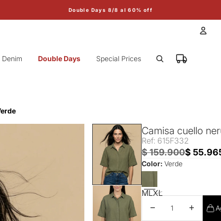
Double Days 8/8 al 60% off
Cuen
Denim
Double Days
Special Prices
Otr
Verde
Camisa cuello ner
Ref: 615F332
$ 159.900
$ 55.96
Color:
Verde
M
L
XL
Disminuir cantidad
Aumentar 
A