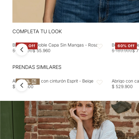
COMPLETA TU LOOK
Blusa Rosa Doble Capa Sin Mangas - Rosa
Buzo tejido d
60% Off
60% Off
Favoritos
$ 139.900
$ 55.960
$ 189.900
$ 7
PRENDAS SIMILARES
Abrigo ceñido con cinturón Esprit - Beige
Abrigo con ca
Favoritos
$ 499.900
$ 529.900