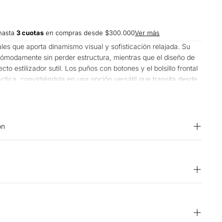
hasta
3 cuotas
en compras desde $300.000
Ver más
les que aporta dinamismo visual y sofisticación relajada. Su
cómodamente sin perder estructura, mientras que el diseño de
cto estilizador sutil. Los puños con botones y el bolsillo frontal
tica, convirtiéndola en una opción versátil que transita desde
ta encuentros casuales con naturalidad.
on
exprimir. CUIDADO TEXTIL PROFESIONAL: No limpieza en seco.
or el revés. OTROS: No remojar. OTROS: Lavar
DO: Planchar a una temperatura máxima de la base de 110
 con vapor puede causar daño irreversible. SECADO: Secado en