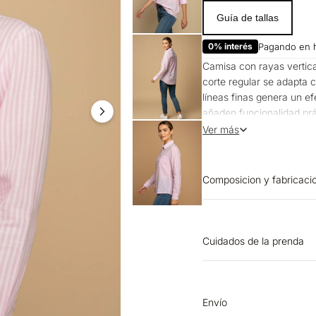
Guía de tallas
0% interés
Pagando en 
Camisa con rayas vertica
corte regular se adapta 
líneas finas genera un efe
añaden funcionalidad prác
reuniones de trabajo has
Ver más
Composicion y fabricaci
Prenda: 100% Algodon
Cuidados de la prenda
OTROS: No retorcer ni 
OTROS: Planchar solo p
separadamente. PLANCHA
Envío
ºC, sin vapor. Planchar