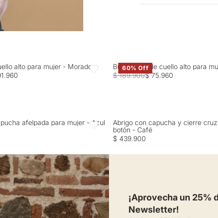
Entrega estimada de 7 a 
tendedero a la sombra. 
LAVADO: Temperatura má
BLANQUEADO: No usar bl
uello alto para mujer - Morado
Buzo tejido de cuello alto para m
60% Off
Favoritos
91.960
$ 189.900
$ 75.960
pucha afelpada para mujer - Azul
Abrigo con capucha y cierre cru
Favoritos
botón - Café
$ 439.900
¡Aprovecha un 25% de
Newsletter!