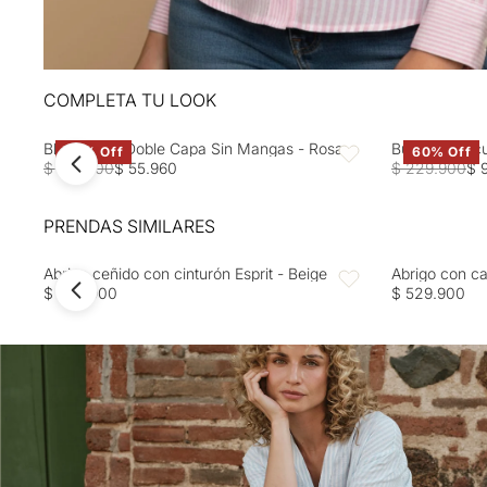
COMPLETA TU LOOK
Blusa Rosa Doble Capa Sin Mangas - Rosa
Buzo tejido c
60% Off
60% Off
Favoritos
$ 139.900
$ 55.960
$ 229.900
$ 
PRENDAS SIMILARES
Abrigo ceñido con cinturón Esprit - Beige
Abrigo con ca
Favoritos
$ 499.900
$ 529.900