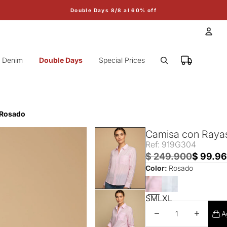
Double Days 8/8 al 60% off
Cuen
Denim
Double Days
Special Prices
Otr
- Rosado
Camisa con Rayas
Ref: 919G304
$ 249.900
$ 99.9
Color:
Rosado
S
M
L
XL
Disminuir cantidad
Aumentar 
A