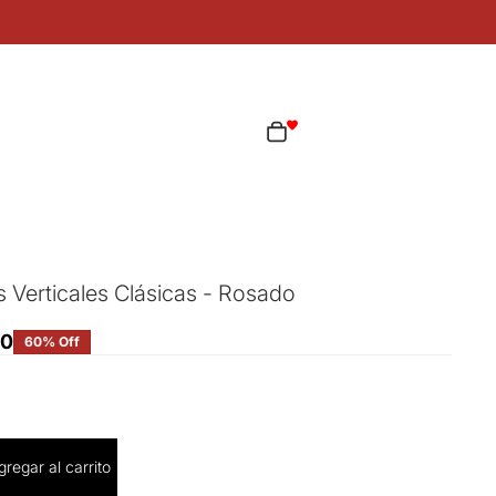
ta
Total de artículos en el carrito: 0
as opciones de inicio de sesión
Pedidos
Perfil
 Verticales Clásicas - Rosado
60
60% Off
cantidad
gregar al carrito