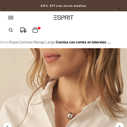
40% Off con otros medios
Slide 2 of 2
Total de artículos en el carrito: 0
Inicio
/
Ropa
/
Camisas
/
Manga Larga
/
Camisa con cortes en laterales para mujer - Blanco