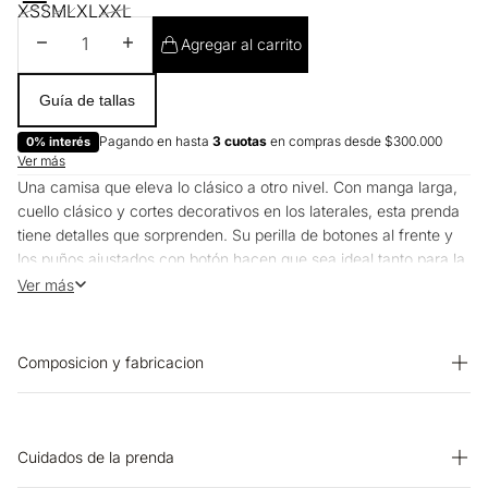
XS
S
M
L
XL
XXL
Disminuir cantidad
Aumentar cantidad
Agregar al carrito
Guía de tallas
Pagando en hasta
3 cuotas
en compras desde $300.000
0% interés
Ver más
Una camisa que eleva lo clásico a otro nivel. Con manga larga,
cuello clásico y cortes decorativos en los laterales, esta prenda
tiene detalles que sorprenden. Su perilla de botones al frente y
los puños ajustados con botón hacen que sea ideal tanto para la
oficina como para un look casual con carácter.
Ver más
Composicion y fabricacion
Prenda: 97% Algodon 3% Elastano
Cuidados de la prenda